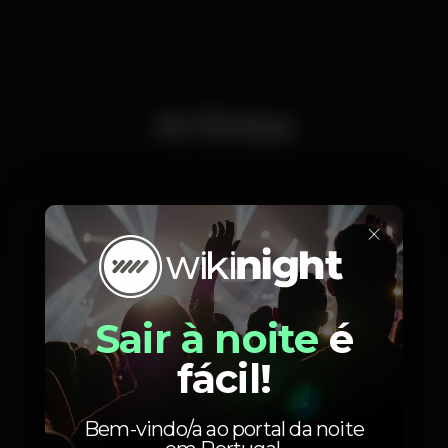
Artistas
×
ACID ARAB
Sair à noite
é
fácil!
Fotos
Bem-vindo/a ao portal da noite