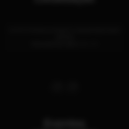
Av. Inf. D. Henrique, armazém A, Cais da Pedra a Santa
Apolónia
Santa Apolónia,
Lisboa
1950-376
Eventos