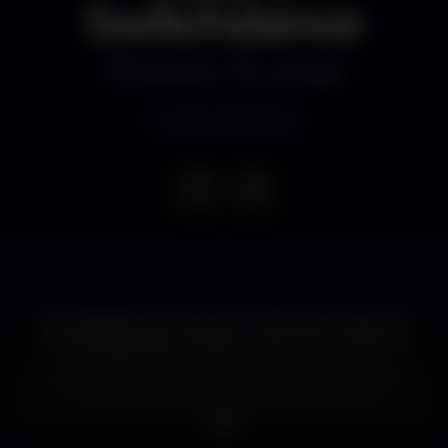
Switchdance
Discoteca
Lux Frágil
Evento terminado
Do caldeirão cultural que é a França, sem igual na
soma que faz das culturas a norte, a sul e a oriente
do Mediterrâneo, Paris sempre foi mordaz na
encarnação de uma música transfronteiriça, bem
nutrida pelos seus bairros e vizinhanças que
cruzam o mundo inteiro. De uma cena hip hop
voraz ao Médio Oriente batido nas ruas, dali sai uma