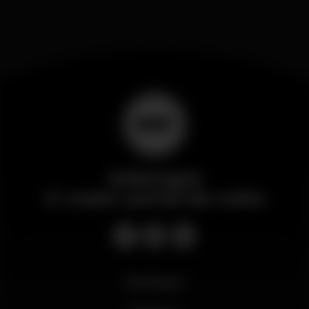
Wikinight
O maior portal da noite
Novidades