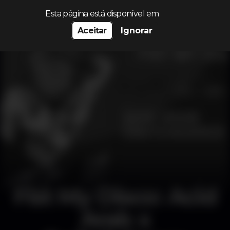
Procurar…
Esta página está disponível em
Aceitar
Ignorar
Fist My Disco: Acid
Arab x