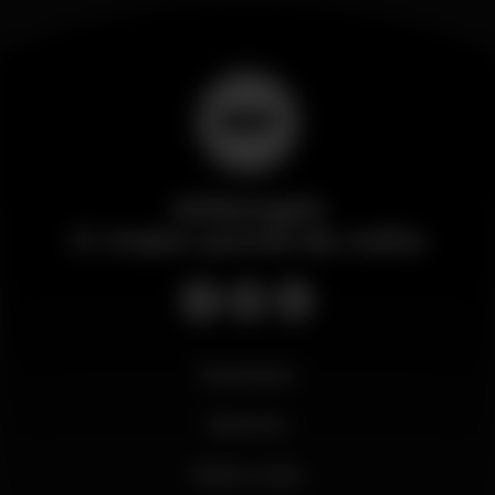
Wikinight
O maior portal da noite
Novidades
Business
Minha conta