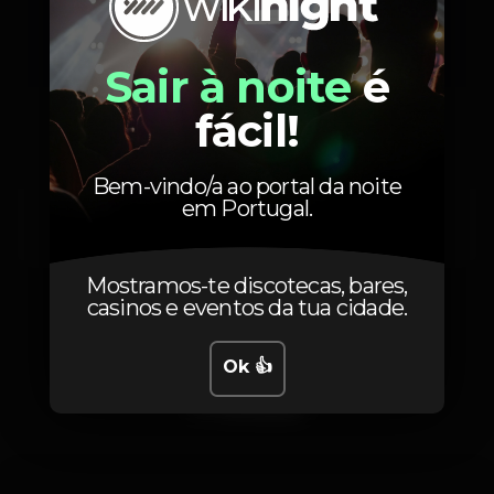
15
1ª fase
até 30/11
Sair à noite
é
20
2ª fase
até 26/12
fácil!
30
3ª fase
até 30/12
Bem-vindo/a ao portal da noite
em Portugal.
40
Dia do evento /
Porta
Mostramos-te discotecas, bares,
casinos e eventos da tua cidade.
Ok 👍
Fotos