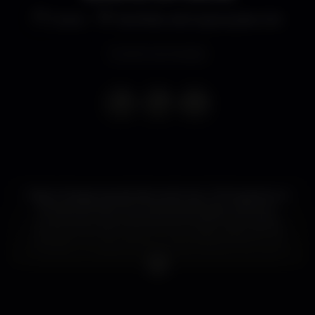
Outro
Pavilhão de Exposições ISA
Evento terminado
Está a chegar aquela altura do ano. O frio aperta, os
fins aproximam-se, e é tempo de fazer planos e
novas resoluções. #OMelhorFimdeAnoemLisboa
regressa com bar aberto e duas pistas distintas. De
um lado, um espaço dedicado ao techno, do outro,
dança-se ao som do house. Com 2019 ao virar da
esquina, novas portas se abrem perante um mundo
de possibilidades. Fiquem atentos.