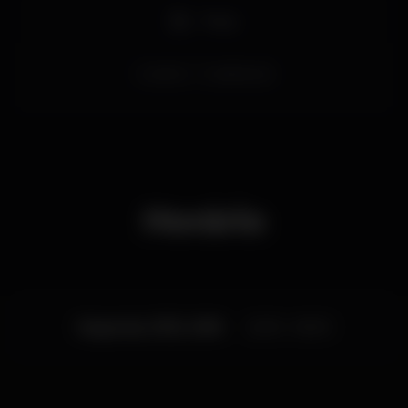
Party
reveillon
FuseRecords
Horário
Segunda, 31/12, 2018
22:00 - 06:00