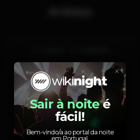
Artistas
La Rueda
Lagartijeando
sonikgroove
Dj GypsyBox
×
Ritmos Cholulteka
Sair à noite
é
fácil!
Fotos
Bem-vindo/a ao portal da noite
em Portugal.