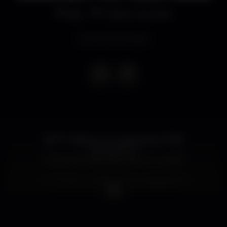
Bar
Titanic Sur Mer
Evento terminado
[[[*** 7ª Balkan vs Cumbia Lisboa ***]]]]
APRESENTA
INTERNATIONAL BALKAN VS CUMBIA
+ La Rueda - LiveBand (Colombia/España)
+ Lagartijeando - Live (Argentina)
+ sonikgroove - Dj Set (Colombia)
+ Dj GypsyBox - (México)
+ Ritmos Cholulteka (México)