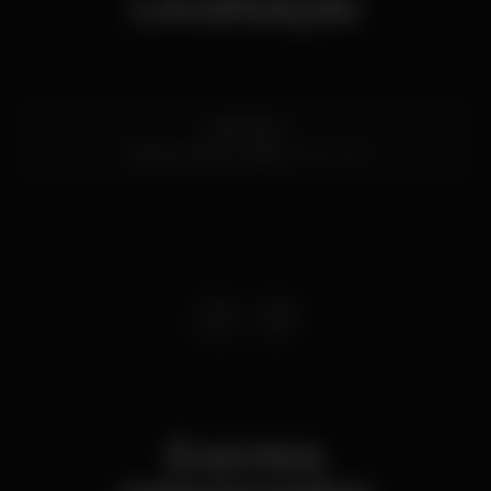
Localização
Cais Sodré
Cais do Sodré,
Lisboa
1200-109
Eventos