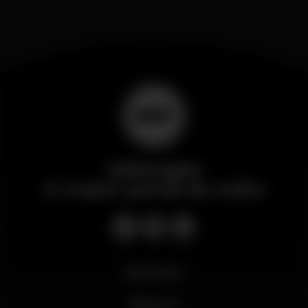
Wikinight
O maior portal da noite
Novidades
Business