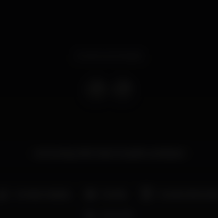
Evento terminado
An Evening With Mark Knopfler and Band
Comida / bebida
Família
Grande dimensã
Zona VIP