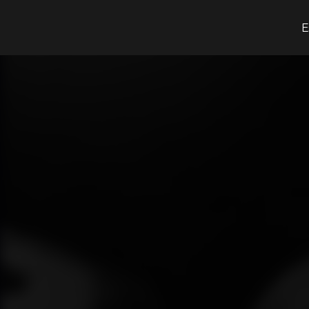
O que procuras?
E