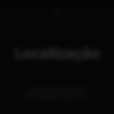
1
Localização
Rossio dos Olivais, Lote 2.13.01A
Parque das Nações,
Lisboa
1990-231