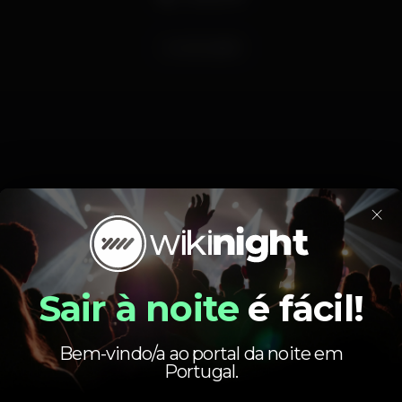
markknopfler
×
Horário
Sair à noite
é fácil!
Bem-vindo/a ao portal da noite em
Portugal.
Terça, 30/04, 2019
21:00 - 23:59