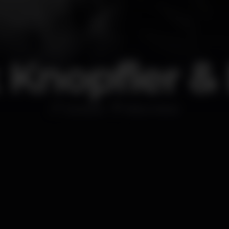
 Knopfler &
Concerto
Altice Arena