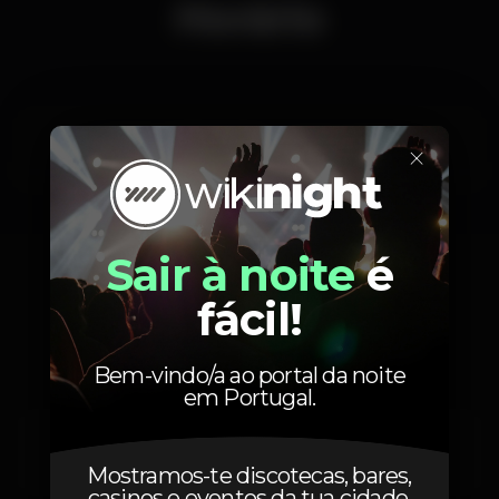
Horário
×
Quarta, 31/12, 2025
23:00 - 06:00
Sair à noite
é
Localização
fácil!
Bem-vindo/a ao portal da noite
em Portugal.
Avenida de Sintra
Alcabideche,
Lisboa
2755-008
Mostramos-te discotecas, bares,
casinos e eventos da tua cidade.