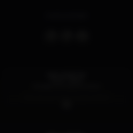
Evento terminado
NEW YEAR’S EVE
23h00 - 06h00
Entrada com consumo mínimo
Oferta de espumante e passas às 00h00