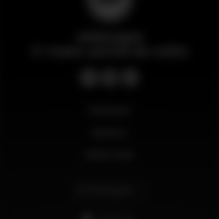
Wikinight
O maior portal da noite
Novidades
Business
Minha conta
Português