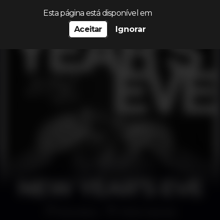
Procurar…
Esta página está disponível em
Aceitar
Ignorar
NEW YEAR’S EVE
Discoteca
Folha Cascais