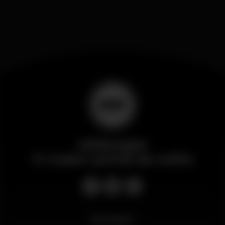
Wikinight
O maior portal da noite
Novidades