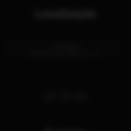
Localização
Av. República
Campo Pequeno,
Lisboa
1000-082