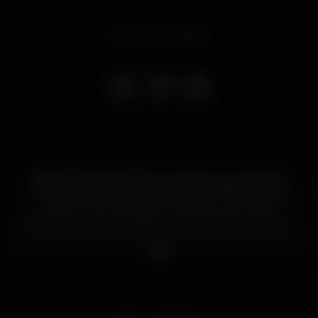
Evento terminado
Pablo Alborán tem finalmente data agendada em
Portugal para um concerto único ao vivo, o que já
não acontecia desde 2015, fazendo assim deste
espectáculo um verdadeiro acontecimento para os
milhares de fãs que têm implorado insistentemente
pelo seu regresso. O músico espanhol sobe ao palco
do Campo Pequeno, sexta-feira, dia 28 de junho.
Pablo Alborán trará na bagagem os seus vários
êxitos mas também as canções do novo álbum
“Prometo”, no qual se podem encontrar grandes