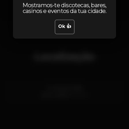
Mostramos-te discotecas, bares,
casinos e eventos da tua cidade.
1
Ok 👍
Localização
Av. Marginal 7669
Estoril,
Lisboa
2765-245