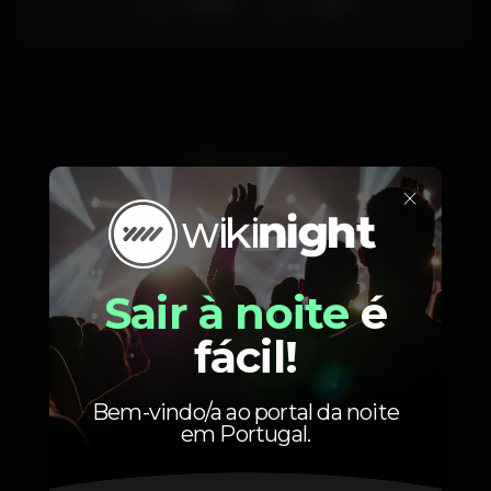
Dj Nikky
Frank P
Fotos
×
Sair à noite
é
fácil!
Bem-vindo/a ao portal da noite
em Portugal.