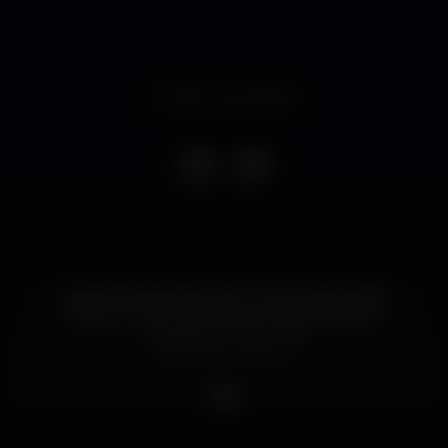
Evento terminado
A experiência de Samba, Funk e Pagode 360º,
frente ao mar, volta este Domingo à tarde ao
Tamariz Summer Club!
⏰ 17h30 - 23h30
Pede o teu access code aqui ⤵️
bit.ly/pagodinhosunset
Com access code 10€ consumiveis.