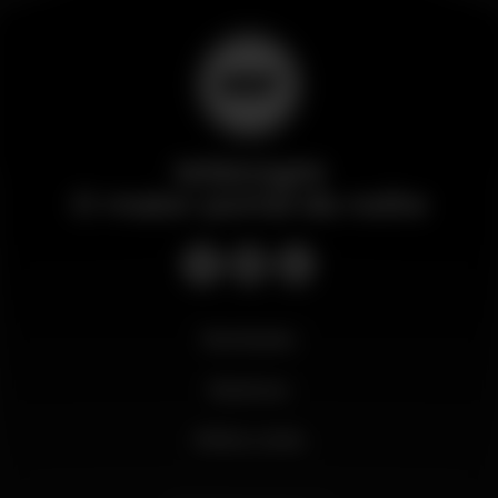
Wikinight
O maior portal da noite
Novidades
Business
Minha conta