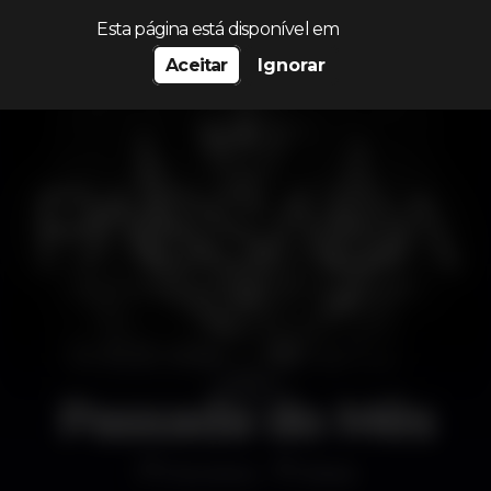
Procurar…
Esta página está disponível em
Aceitar
Ignorar
Passada do Mês
Discoteca
B.leza