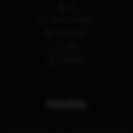
DJ
Zona de fumadores
Bar completo
Wi-fi
Acesso fácil
Horário