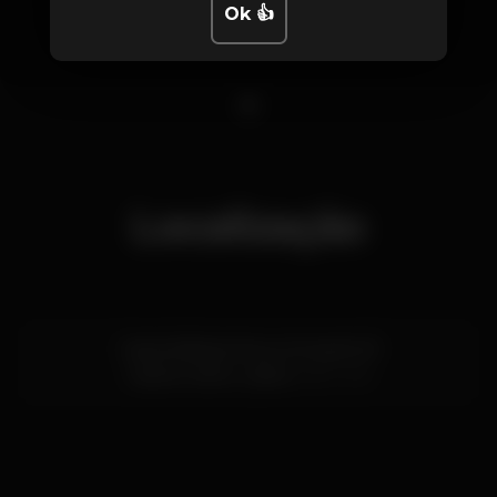
Ok 👍
1
Localização
Cais da Ribeira Nova, Armazém B
Cais do Sodré,
Lisboa
1200-109