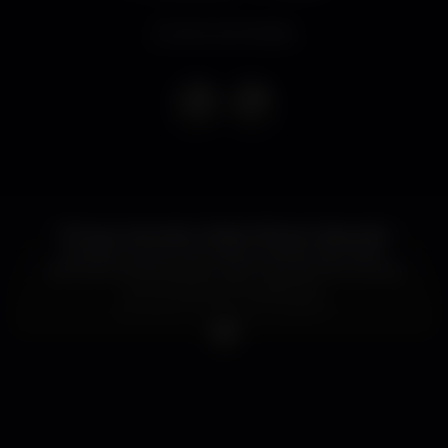
Evento terminado
K7s que marcaram a Noite Africana "daqueles
tempos" e que com toda a certeza vão trazer
óptimas lembranças de volta. Músicas intemporais
by os nossos DJs residentes:
ALY NETO?? & ELAO GAMA??