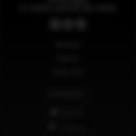
O maior portal da noite
Novidades
Business
Minha conta
Português