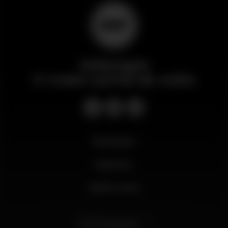
Wikinight
O maior portal da noite
Novidades
Business
Minha conta
Português