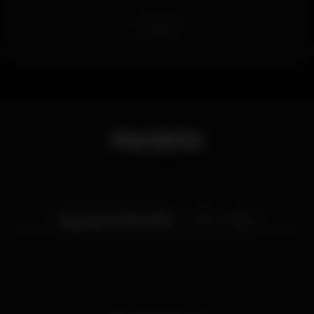
Sobremesa:
reveillon
Vaidoso de Morango
Bolo de chocolate
Kindão
Passas e espumante
Ceia:
Caldo Verde e tosta de azeite e alho.
Horário
O Menu "Passagem de ano" inclui bar aberto até à
1:00h
BOAS FESTAS
Segunda, 31/12, 2018
23:30 - 06:00