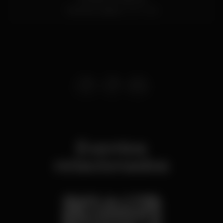
Tercena,
Lisboa
2730-085
Eventos
relacionados