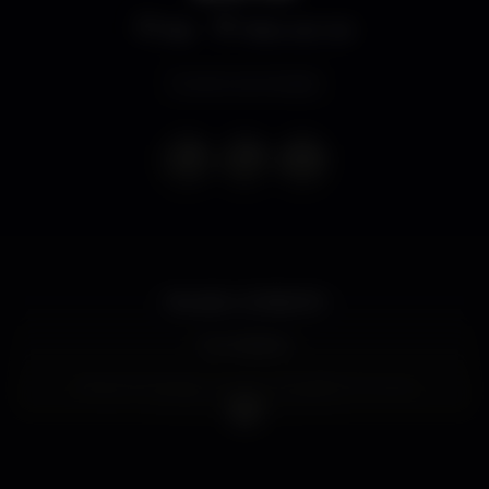
Bar
Pátio do Sol
Evento terminado
Réveillon 2018/2019
Convidados:
Sérgio & Animais - Ao vivo -Pop/Rock Covers
dj Wizard aka Mário Rui
JANTARES: 70€ (Bar aberto até à 1:00h)
ENTRADA DEPOIS DAS 23:30h: 10€