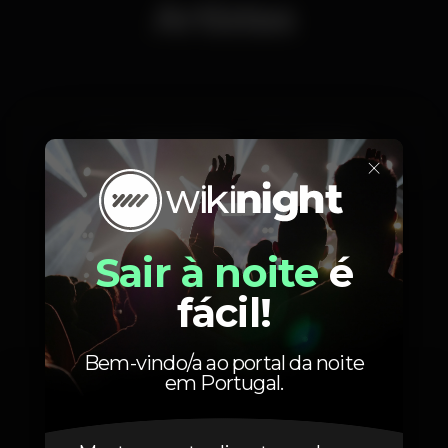
Artistas
Sérgio & Animais
DJ Wizard
×
Sair à noite
é
Fotos
fácil!
Bem-vindo/a ao portal da noite
em Portugal.