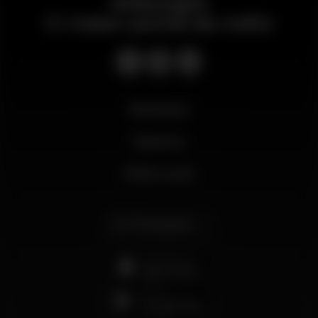
Wikinight
O maior portal da noite
Novidades
Business
Minha conta
Português