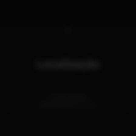
1
Localização
R. João Saraiva 18
Alvalade,
Lisboa
1700-250