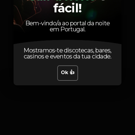
20
Promocional
fácil!
30 unidades
Bem-vindo/a ao portal da noite
em Portugal.
Fotos
Mostramos-te discotecas, bares,
casinos e eventos da tua cidade.
Ok 👍