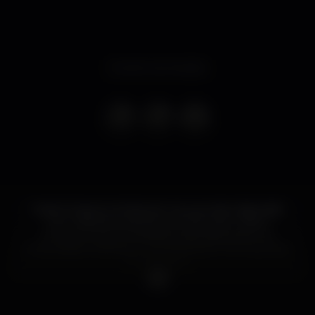
Evento terminado
Carach Angren embarcam na sua maior digressão
com mais de quarenta concertos por toda a
Europa, como convidados especiais trazem os
Finlandeses Wolfheart, os Americanos Thy Antichrist
e os Nevalra.
Os concertos de Portugal estão agendados para
dias 14 de Junho no Hard Club Porto e no dia