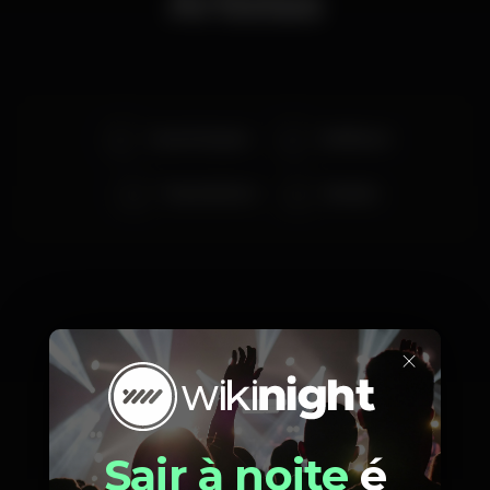
Artistas
Carach Angren
Wolfheart
Thy Antichrist
Nevalra
×
Preços
Sair à noite
é