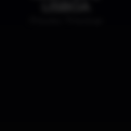
LISBOA
Discoteca
Rive Rouge