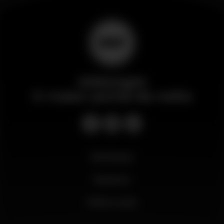
Wikinight
O maior portal da noite
Novidades
Business
Minha conta