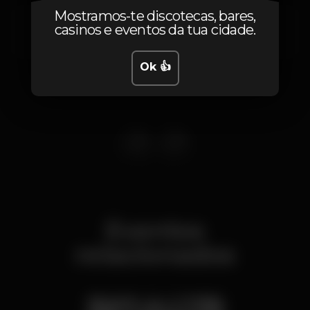
Mostramos-te discotecas, bares,
Praça de Dom Luís I
casinos e eventos da tua cidade.
Cais do Sodré,
Lisboa
1200-161
Ok 👍
Eventos
relacionados