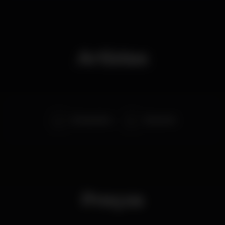
Artistas
Dj Hugo Boss
Dj Amorim
Preços