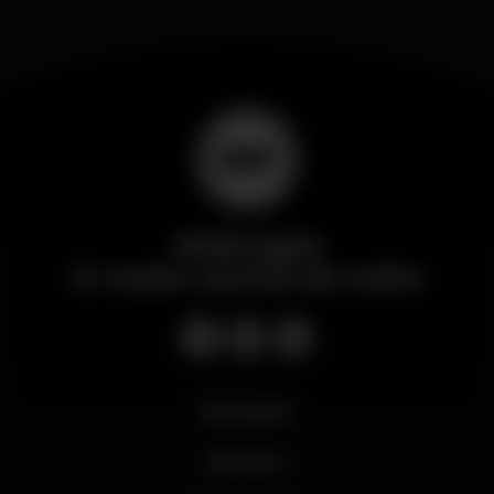
Wikinight
O maior portal da noite
Novidades
Business