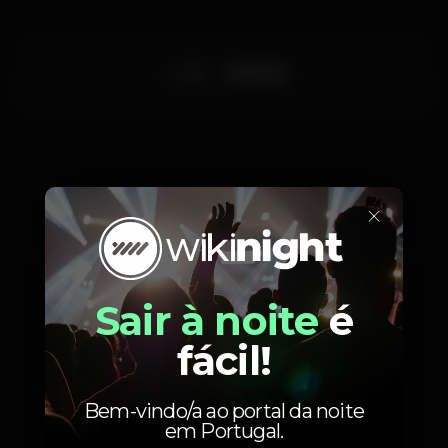
10
Entrada
×
Fotos
Sair à noite
é
fácil!
Bem-vindo/a ao portal da noite
em Portugal.