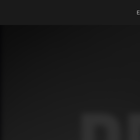
O que procuras?
E