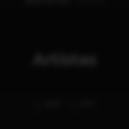
Sábado, 14/07, 2018
23:30 - 07:00
Artistas
Pedrinho
Master-G
Pista Bar
Box