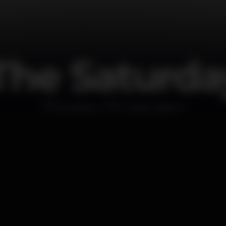
 The Saturda
Discoteca
K Urban Beach