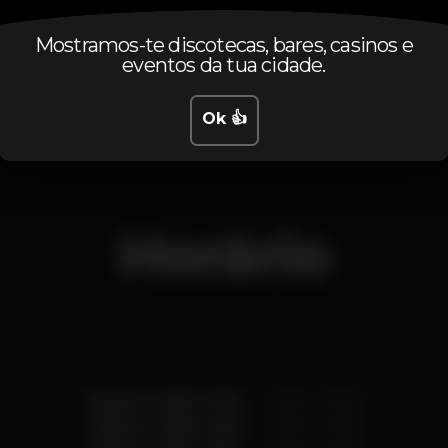
Mostramos-te discotecas, bares, casinos e
lisboa
santos
party
urban
urbanbeach
reflux
eventos da tua cidade.
Ok 👍
Horário
Sábado, 23/06, 2018
23:30 - 07:00
Sábado, 30/06, 2018
23:30 - 07:00