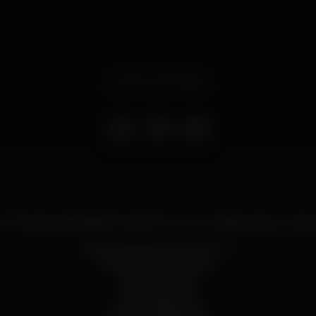
Evento terminado
e "The Saturday Nights" by REFLUX com a habitual boa músic
Para entradas consultar RP´S.
Alexandre Garcia Alves
António Quinta
Carolina Pinto
Catarina Barroso