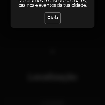
Mostramos-te discotecas, bares,
casinos e eventos da tua cidade.
Ok 👍
1
Localização
Av. de Brasília