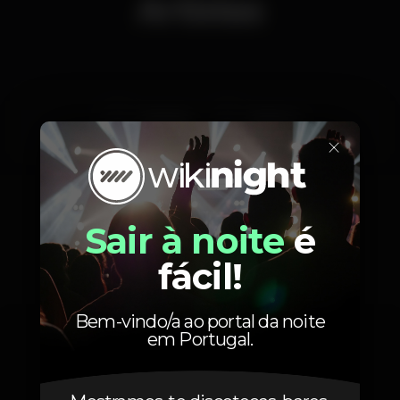
Artistas
Pedrinho
Master G
×
Sair à noite
é
Fotos
fácil!
Bem-vindo/a ao portal da noite
em Portugal.