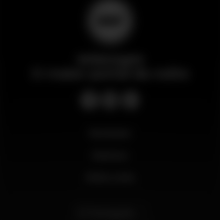
Wikinight
O maior portal da noite
Novidades
Business
Minha conta
Português