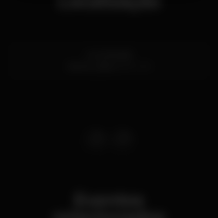
Localização
Av. de Brasília
Santos,
Lisboa
1200-109
Eventos
relacionados