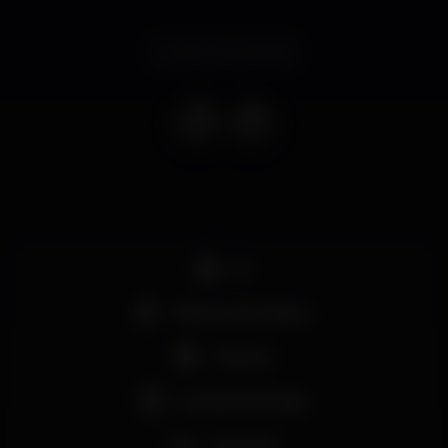
Evento terminado
DJ
Máquina de tabaco
+18 anos
Grande dimensão
Zona VIP