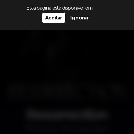
Procurar…
Esta página está disponível em
Aceitar
Ignorar
Resurrection
Discoteca
K Urban Beach