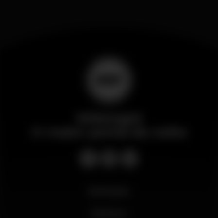
Wikinight
O maior portal da noite
Novidades
Business