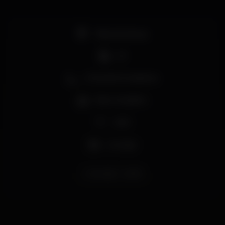
Pista de dança
DJ
Zona de fumadores
Bar completo
Wi-fi
Lounge
riverouge
dia25