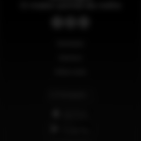
O maior portal da noite
Novidades
Business
Minha conta
Português