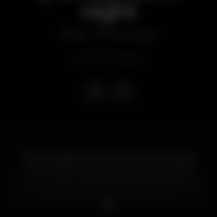
night
Bar
Rive Rouge
Evento terminado
Depois da véspera, dos presentes, da missa do galo,
da consoada, almoços aqui, jantares ali...é hora de
reunir com a outra família. Sempre gostámos de
cumprir tradições. Nuno Lopes e Bitsound fazem as
honras de um santo Natal, aqui em casa.