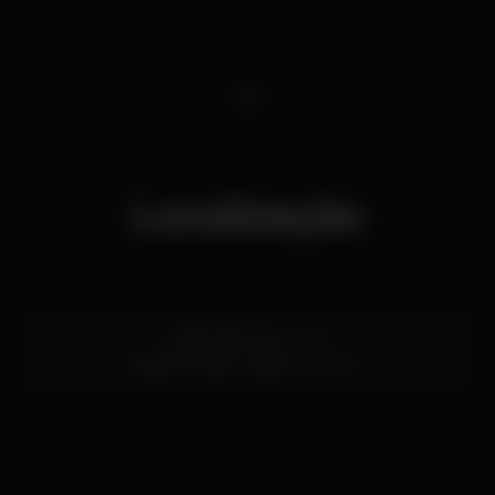
1
Localização
Praça de Dom Luís I
Cais do Sodré,
Lisboa
1200-161