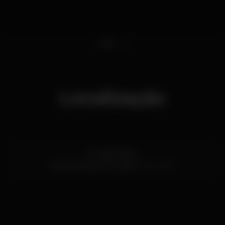
1
2
3
4
Localização
Av. República
Campo Pequeno,
Lisboa
1000-082