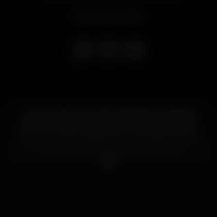
Evento terminado
Os Snow Patrol anunciam digressão europeia de
apresentação do novo disco de originais “Wildness”,
com um concerto garantido em Portugal, dia 16 de
fevereiro no Campo Pequeno. A banda, que atuou
no NOS Alive’18 no esgotado dia 12 de julho,
prometeu aos fãs uma nova data em terras lusas,
com um concerto em nome próprio. Na calha está a
apresentação do tão aguardado sétimo álbum de
estúdio, editado no passado mês de maio, após sete
anos de hiato.
A banda de Gary Lightbody, Nathan Connolly, Paul