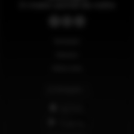
O maior portal da noite
Novidades
Business
Minha conta
Português