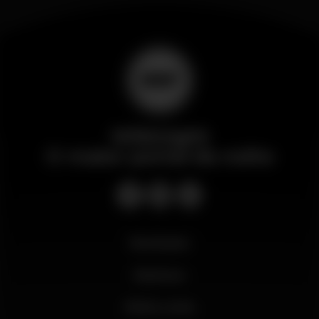
Wikinight
O maior portal da noite
Novidades
Business
Minha conta