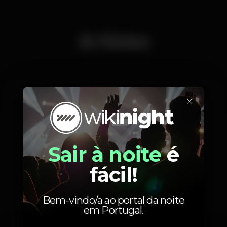
Artistas
×
DJ Luis Sousa Music By
Sair à noite
é
fácil!
Fotos
Bem-vindo/a ao portal da noite
em Portugal.