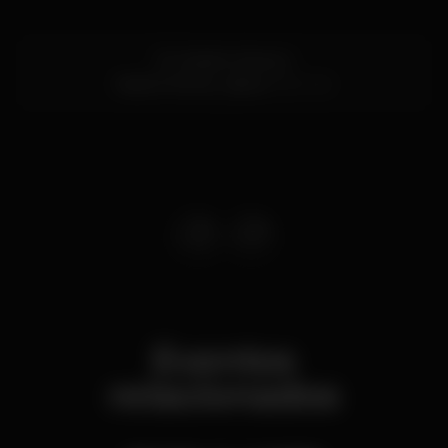
Pc. Martim Moniz 2
Martim Moniz,
Lisboa
1100-341
Eventos
relacionados