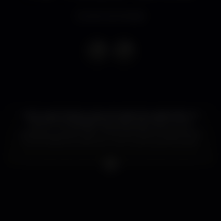
Evento terminado
As Sunset Parties mais animadas da capital são no
ROOFTOP BAR®. Sexta-feira, dia 21 de Junho,
prepare-se para mais um fim de tarde inesquecível
by CITADELLE GIN com o DJ Luis Sousa Music By
Aproveite este início de semana para fazer planos
para o fim de semana!! Estamos à sua espera!
#SAVETHEDATE 21.06.2019!
Vamos continuar a celebrar o melhor da vida no
ROOFTOP BAR®!