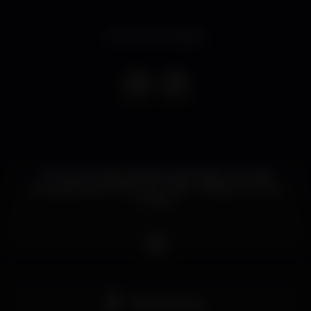
Evento terminado
A Trust do Tiago está de volta à Disco com dois
convidados de sonho: Josh Caffe - Official e An-i live.
Confiem.
Pista de dança