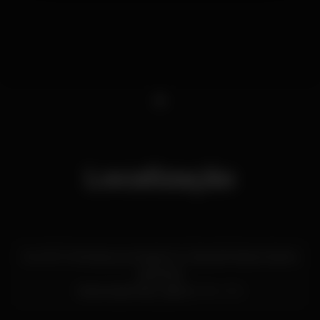
1
Localização
Av. Inf. D. Henrique, armazém A, Cais da Pedra a Santa
Apolónia
Santa Apolónia,
Lisboa
1950-376