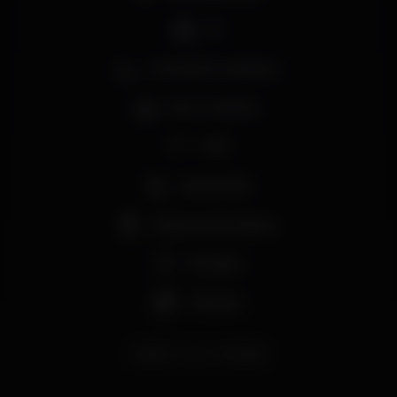
DJ
Zona de fumadores
Bar completo
Wi-fi
Acesso fácil
Máquina de tabaco
Privados
+18 anos
lisboa
lux
luxfragil