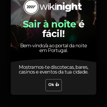
An-i
Josh Caffé
Tiago
Sair à noite
é
fácil!
Bem-vindo/a ao portal da noite
Fotos
em Portugal.
Mostramos-te discotecas, bares,
casinos e eventos da tua cidade.
Ok 👍