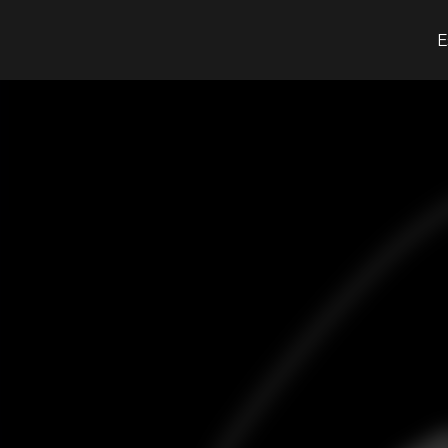
O que procuras?
E