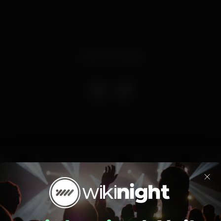
Evento terminado
DJ
Máquina de tabaco
+18 anos
Pa
×
Entrada grátis
Grande dimensão
De Verã
Zona VIP