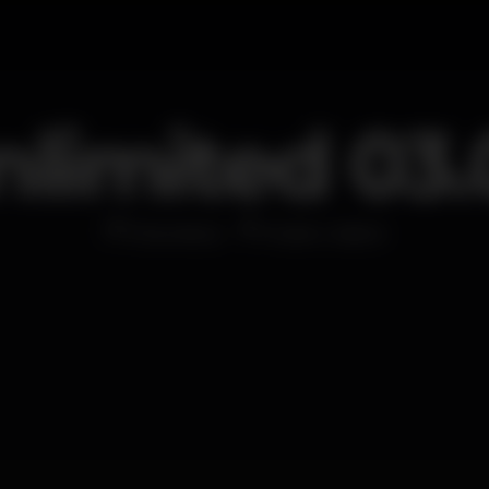
nlimited 03.
Discoteca
Kubo Lisbon