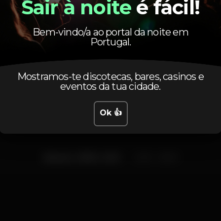
Sair à noite
é fácil!
Bem-vindo/a ao portal da noite em
Portugal.
Horário
Mostramos-te discotecas, bares, casinos e
eventos da tua cidade.
Ok 👍
Sábado, 03/06, 2023
23:50 - 06:00