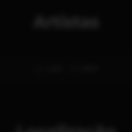
Artistas
Lucky M
DJ MILOR