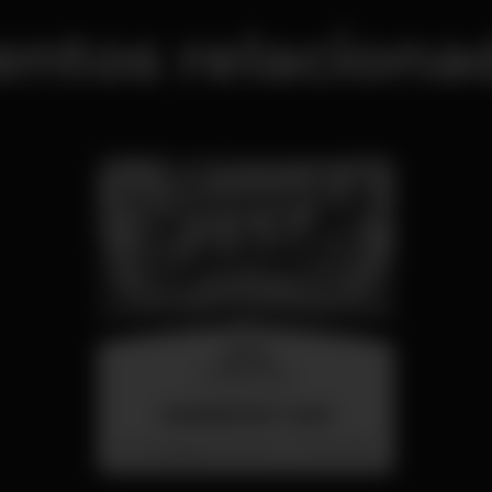
entos relaciona
quarta
26 ago 23:00
SUMMER FEST 2026
Localização Secreta - Por anunciar