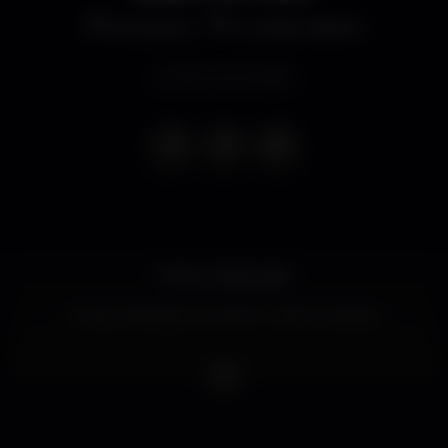
Discoteca
K Urban Beach
Evento terminado
POOL OPEN AIR!
Muita animação na melhor noite de Lisboa!