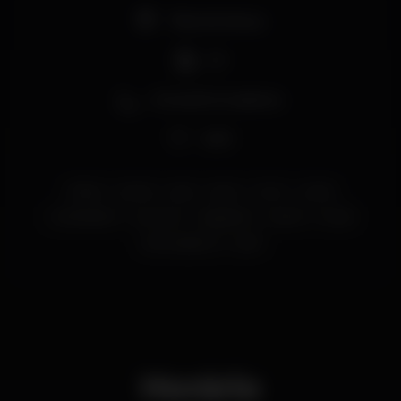
Pista de dança
DJ
Zona de fumadores
Wi-fi
lisboa
santos
pop
party
funk
urban
urbanbeach
summer
reggaeton
dance
house
extravaganza
pool
Horário