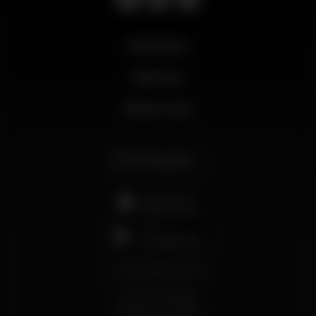
Novidades
Business
Minha conta
Português
support@wikinight.eu
Termos e Condições
Política de Privacidade