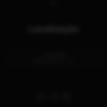
1
Localização
Av. de Brasília
Santos,
Lisboa
1200-109