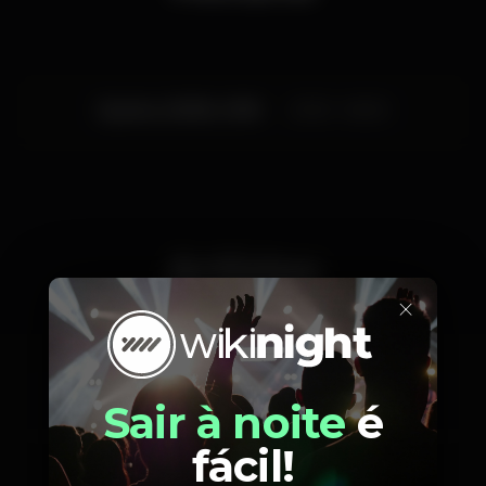
Quarta, 20/06, 2018
23:30 - 06:30
Artistas
×
Sair à noite
é
Pedrinho
Nikky
fácil!