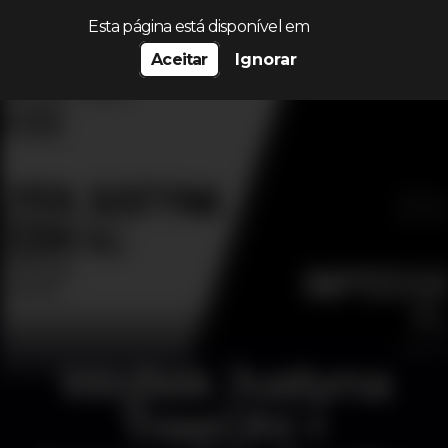
Procurar…
Esta página está disponível em
Aceitar
Ignorar
Wojtek Justyna
TreeOh! +