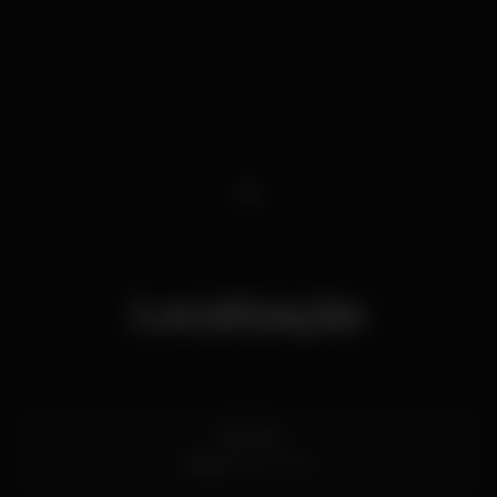
1
Localização
Cais Gás
Lisboa
1200-109