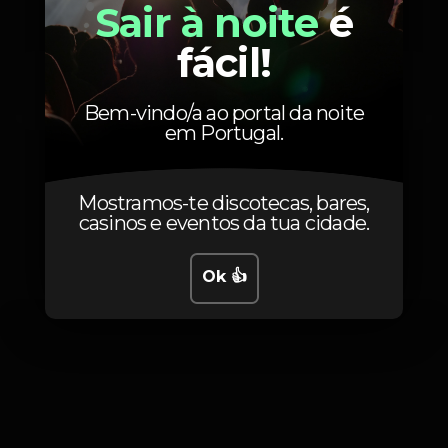
Sair à noite
é
fácil!
5
Entrada
consumíveis
Bem-vindo/a ao portal da noite
em Portugal.
Mostramos-te discotecas, bares,
casinos e eventos da tua cidade.
Fotos
Ok 👍