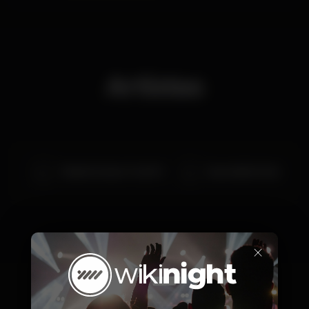
elemento da banda e tão fantástica qualidade
musical, dedicam com grande empenho na
elaboração de versões, incluindo até mesmo as mais
longas e complexas composições essas versões cujo
o nome são, Jill Scot, Stevie Wonder, James Brown,
Nina Simone, Tower Of power entre outros.
Artistas
Para atingirem tal perfeição, por vezes convidam
mais elementos (amigos e musicos) para atingirem a
perfeição musical.
O objectivo da banda é proporcionar momentos
únicos com um som único e muito próprio de cada
musico que faz parte de Impossibly Funky, a
criatividade reina no núcleo da banda, optando
sempre por fazerem passar ao Público o que
Wojtek Justyna TreeOh!
Impossibly Funky
sentem através desta sonoridade.
×
Preços