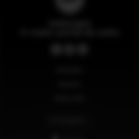
Wikinight
O maior portal da noite
Novidades
Business
Minha conta
Português