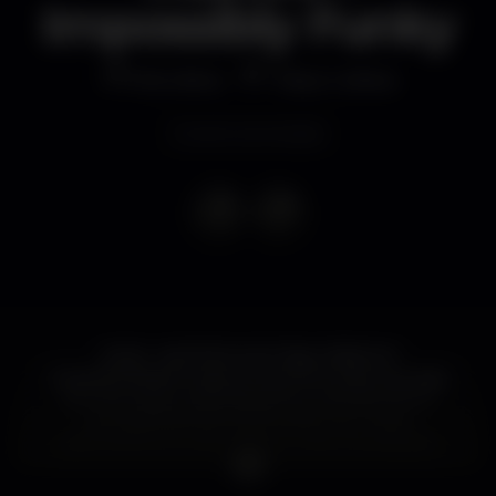
Impossibly Funky
Discoteca
Tokyo Lisboa
Evento terminado
23:30 - WOJTEK JUSTYNA TREEOH!
A banda Wojtek Justyna TreeOh! funde a energia
do funk e jazz, transmitindo as cores dos ritmos
provenientes da world music com novas
explorações sonoras. Wojtek Justyna, guitarrista
Polaco que é reconhecido pela sua sonoridade e
versatilidade, formou na Holanda esta banda que é