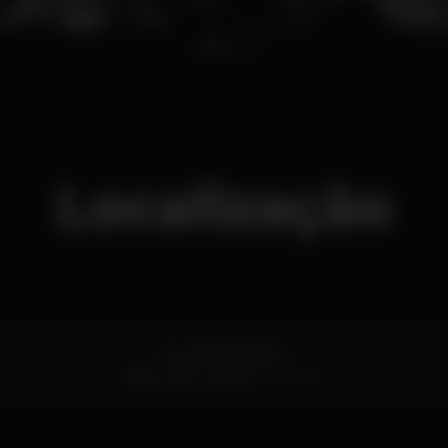
1
2
3
4
Localização
Rua da Atalaia 119
Bairro Alto,
Lisboa
1200-383