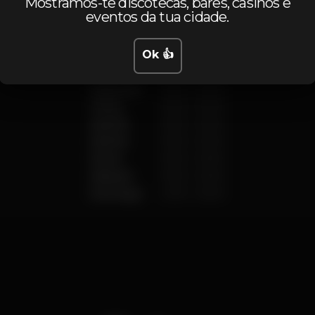
Mostramos-te discotecas, bares, casinos e
eventos da tua cidade.
Ok 👍
Segunda
19:00
-
02:00
Terça
19:00
-
02:00
Quarta
19:00
-
02:00
Quinta
19:00
-
02:00
Sexta
19:00
-
03:00
Sábado
19:00
-
03:00
Domingo
21:00
-
02:00