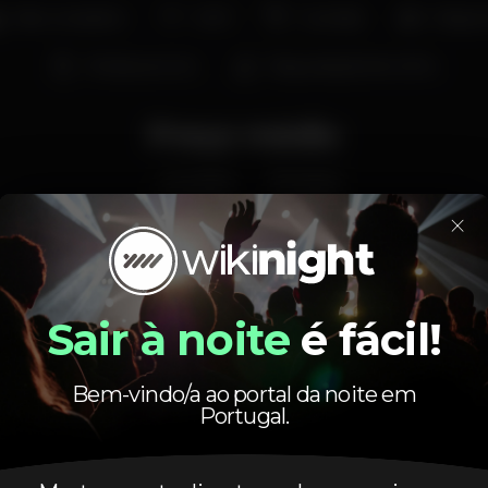
Bar completo
Wi-fi
Cocktail
Despo
Música ao vivo
Degustação de vinho
Preço médio
2.00
7.00
€
€
×
Cerveja
Bebida branca
Preço médio do conjunto de cervejas e do conjunto
de bebidas brancas disponíveis.
Sair à noite
é fácil!
Bem-vindo/a ao portal da noite em
Portugal.
Horário