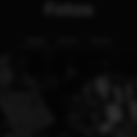
Fotos
Interior
Exterior
Ementa