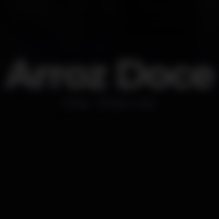
Arroz Doce
Bar
Bairro Alto