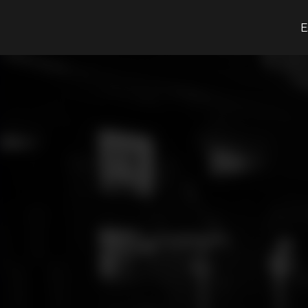
O que procuras?
E