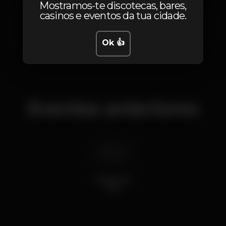
Mostramos-te discotecas, bares,
casinos e eventos da tua cidade.
Mercado da Vila, R. Padre Moisés da Silva, lj. 41/42
Cascais,
Lisboa
2750-474
Ok 👍
Eventos anteriores
sáb 7 mar
2020
Musica ao
Vivo