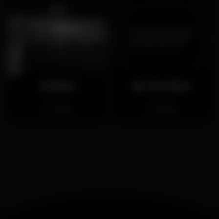
Ali Baba
By The Wine
Fechado
Fechado
Lisboa
Chiado