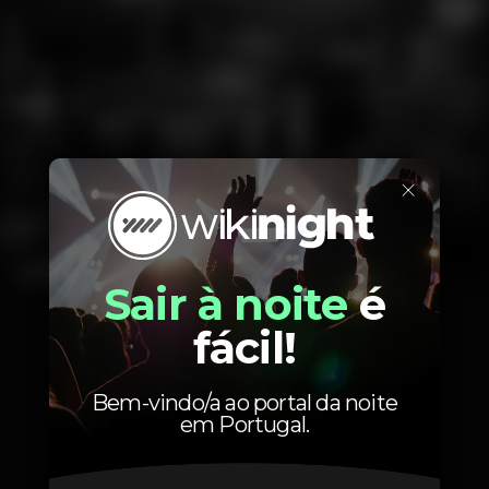
×
Sair à noite
é
1
2
3
4
5
fácil!
Bem-vindo/a ao portal da noite
Localização
em Portugal.