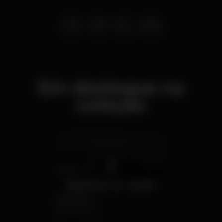
Em destaque na
coleção
Nightspots em Cascais