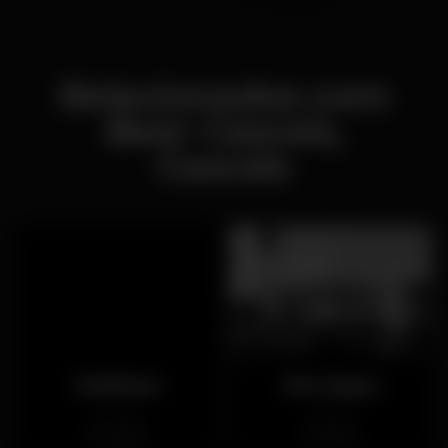
Relacionados com
Beer Cascais,
Cascais
Marikuza
Má Língua
Fechado
Fechado
Lisboa
Graça