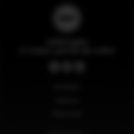
Wikinight
O maior portal da noite
Novidades
Business
Minha conta