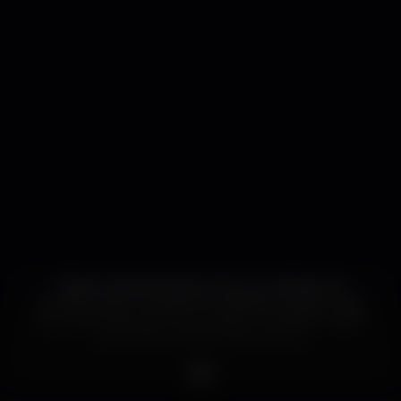
A BeerCascais apresenta-lhe um catálogo de
excelência de cervejas de qualidade superior, para
que possa degustar em sua casa o verdadeiro sabor
requintado desta bebida milenar.