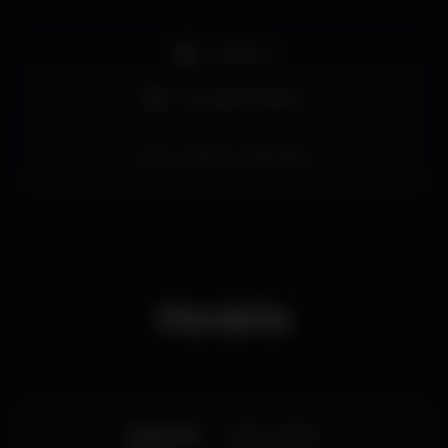
+18 anos
Cerveja artesanal
beer
cascais
beerCascais
Horário
Segunda
12:00
-
00:00