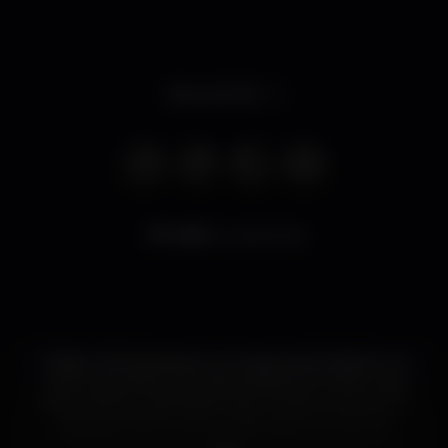
Abre às 19:30
5.821
visualizações
O Bistro 100 Maneiras é um restaurante histórico no
centro de Lisboa, com dois andares, incluindo uma
sala privada, e capacidade para receber cerca de 70
pessoas. Aberto todos os dias, das 12h às 02h da
manhã, é um hino ao prazer, à arte, à música, à