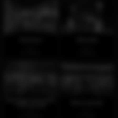
Muchaxo
Alive Bar
Aberto
Aberto
Guincho
Santos
Rooftop Carcavelos
Beer Cascais
Chill Out Bar
Aberto
Aberto
Carcavelos
Cascais