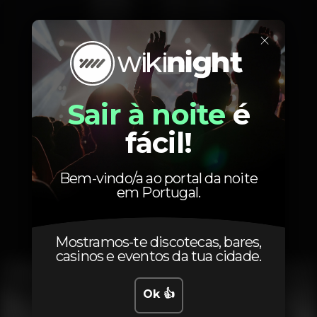
Quarta
19:30
-
02:00
Quinta
19:30
-
02:00
×
Sexta
19:30
-
02:00
Sábado
19:30
-
02:00
Domingo
19:30
-
02:00
Sair à noite
é
fácil!
Fotos
Bem-vindo/a ao portal da noite
em Portugal.
Interior
Exterior
Ementa
Mostramos-te discotecas, bares,
casinos e eventos da tua cidade.
Ok 👍