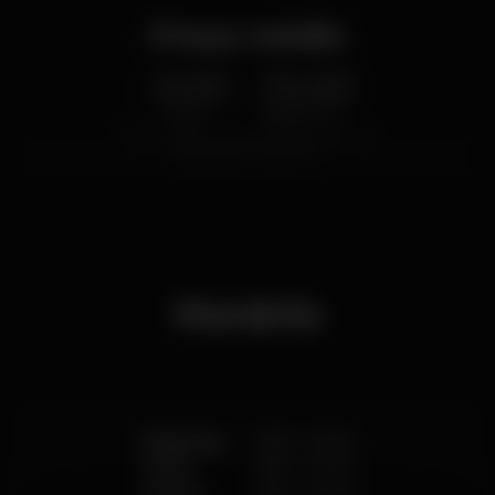
Preço médio
3.00
10.00
€
€
Cerveja
Bebida branca
Preço médio do conjunto de cervejas e do conjunto
de bebidas brancas disponíveis.
Horário
Segunda
19:30
-
02:00
Terça
19:30
-
02:00