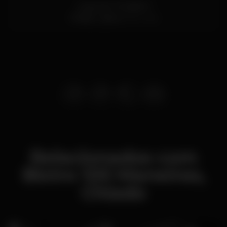
Largo da Trindade 9
Chiado,
Lisboa
1200-466
Relacionados com
Bistro 100 Maneiras,
Chiado