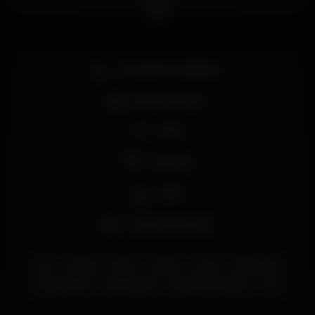
História e à contemporaneidade.
Zona de fumadores
Bar completo
Wi-fi
Cocktail
Café
Tapas & Petiscos
bar
cocktail
bistro
chiado
vinhos
restaurante
barcompleto
vegetarianos
bistro100maneiras
luxo