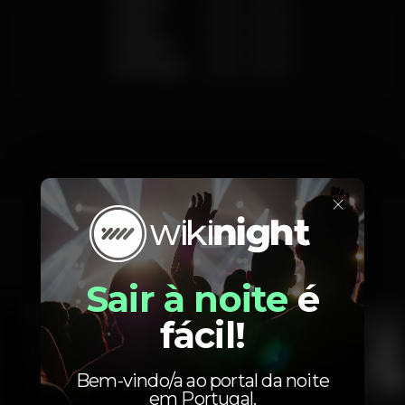
Sexta
21:00
-
02:00
Sábado
21:00
-
02:00
Domingo
21:00
-
02:00
Fotos
×
Interior
Ementa
Sair à noite
é
fácil!
Bem-vindo/a ao portal da noite
em Portugal.