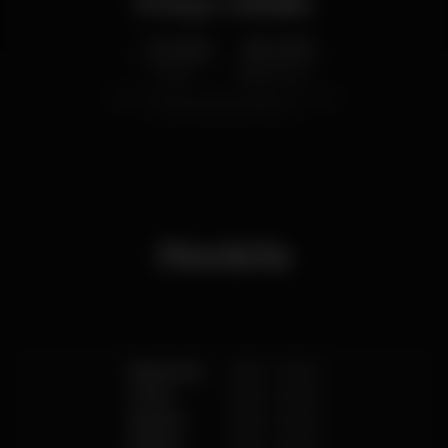
Preço médio
3.00
8.00
€
€
Cerveja
Bebida branca
Preço médio do conjunto de cervejas e do conjunto
de bebidas brancas disponíveis.
Horário
Segunda
21:00
-
02:00
Terça
21:00
-
02:00
Quarta
21:00
-
02:00
Quinta
21:00
-
02:00