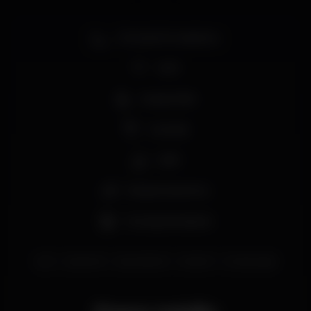
mantermo-nos no rumo traçado.
Zona de fumadores
Wi-fi
Acesso fácil
Cocktail
Café
Estacionamento
Cerveja artesanal
gin
ginlovers
gincocktails
cocktail
cincolounge