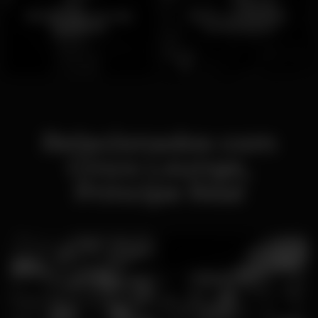
Bares com Cerveja
Bares de inverno
artesanal
acolhedores
Relacionados com
Cinco Lounge,
Príncipe Real