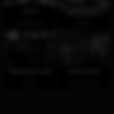
The Garden Rooftop
Lost In
(ENCERRADO)
Fechado
Fechado
Príncipe Real
Santos
Yankee Sports Bar
Saloon Cintra
Fechado
Fechado
Estoril
Portela de Sintra