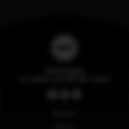
Wikinight
O maior portal da noite
Novidades
Business