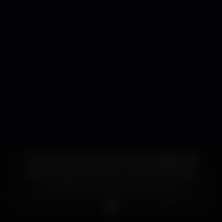
O CINCO lounge existe para criar uma sofisticada e
descontraída cultura de cocktails na fabulosa
cidade de Lisboa. Esforçamo-nos para providenciar
uma combinação de cocktails clássicos e
contemporâneos elaborados com bebidas
espirituosas de qualidade e fruta fresca, e,
introduzindo novos cocktails a cada estação,