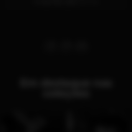
Príncipe Real,
Lisboa
1200-392
Em destaque nas
coleções