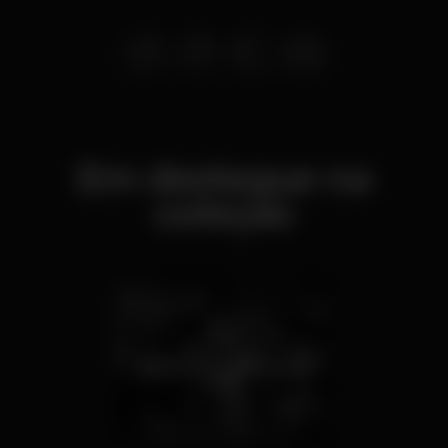
Em destaque na
coleção
Bares com música ao
vivo