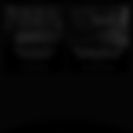
Boss Bar New
Ménage Strip Club
Generation
(ENCERRADO)
Fechado
Aberto
Carcavelos
Cais do Sodré