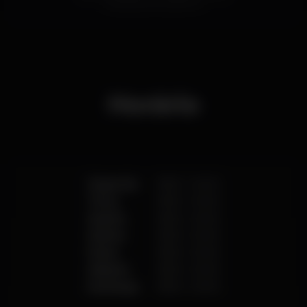
de bebidas brancas disponíveis.
Horário
Segunda
18:00
-
02:00
Terça
18:00
-
02:00
Quarta
18:00
-
02:00
Quinta
18:00
-
02:00
Sexta
18:00
-
02:00
Sábado
18:00
-
02:00
Domingo
18:00
-
02:00