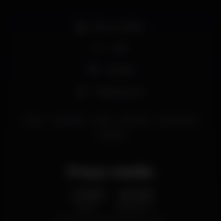
Bar completo
Wi-fi
Cocktail
Música ao vivo
lisboa
caisdosodre
lisbon
desordem
desordembar
cocktails
Preço médio
2.50
6.00
€
€
Cerveja
Bebida branca
Preço médio do conjunto de cervejas e do conjunto