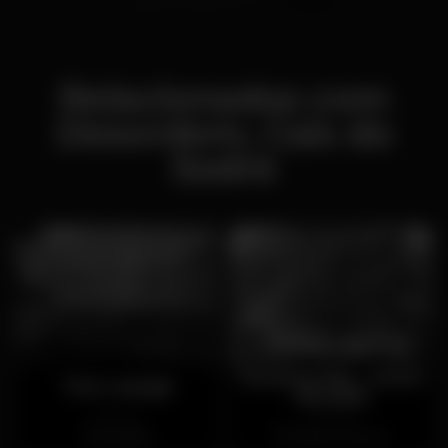
Relacionados com
Desordem, Cais do
Sodré
Rooftop Bar - Hotel
Tea Lounge
Mundial
Fechado
Fechado
Parede
Martim Moniz