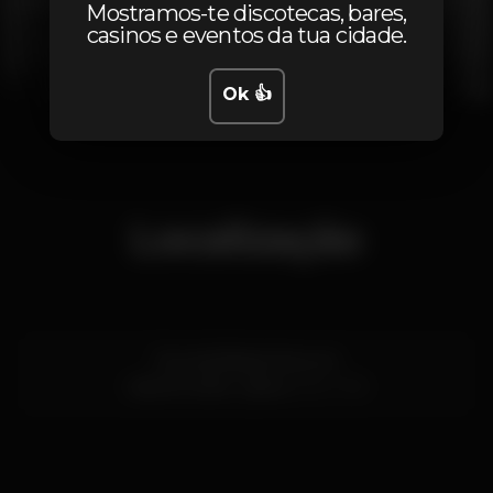
Mostramos-te discotecas, bares,
casinos e eventos da tua cidade.
Ok 👍
1
2
3
4
5
6
7
8
9
10
11
Localização
Rua da Ribeira Nova 44
Cais do Sodré,
Lisboa
1200-478