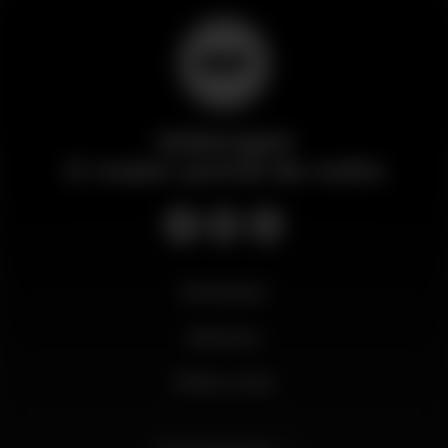
Wikinight
O maior portal da noite
Novidades
Business
Minha conta