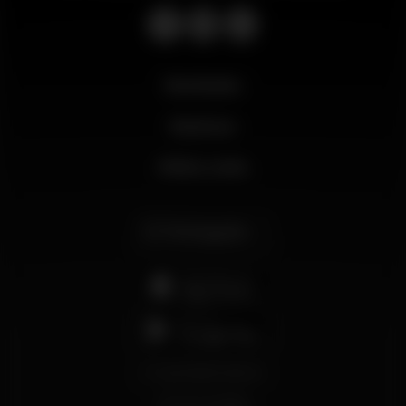
Novidades
Business
Minha conta
Português
support@wikinight.eu
Termos e Condições