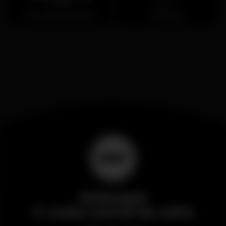
Fechado
Aberto
localização secreta
Cascais
Wikinight
O maior portal da noite