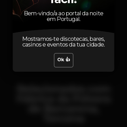
sáb 28 set
2019
sex 19 jul
2019
Mercado
Sons da
Bem-vindo/a ao portal da noite
Get Zen
Terra
em Portugal.
Mostramos-te discotecas, bares,
casinos e eventos da tua cidade.
Ok 👍
Relacionados com
Fábrica da Pólvora
de Barcarena,
Tercena