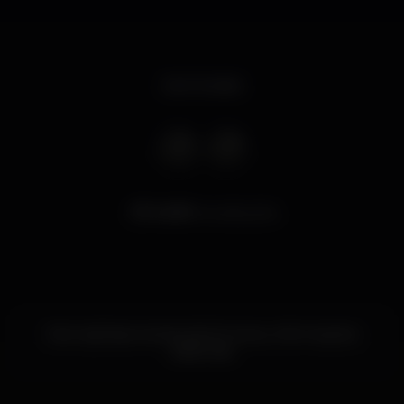
Sem horário
5.499
visualizações
Este nightspot ainda não forneceu informações
adicionais.