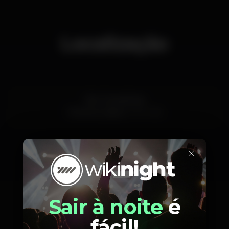
Localização
Estr. Fontaínhas
Tercena,
Lisboa
2730-085
×
Eventos anteriores
Sair à noite
é
fácil!