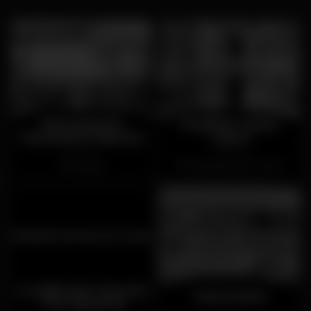
Restaurante
Pavilhão Carlos
Panorama Guincho
Lopes
Fechado
Fechado
Cascais
Marquês de Pombal
Localização Secreta
Farol Hotel
- Por anunciar