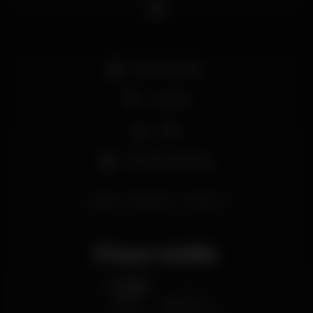
Bar completo
Cocktail
Café
Cerveja artesanal
lisboa
flamingo
mouraria
Preço médio
1.50
-
€
Cerveja
Bebida branca