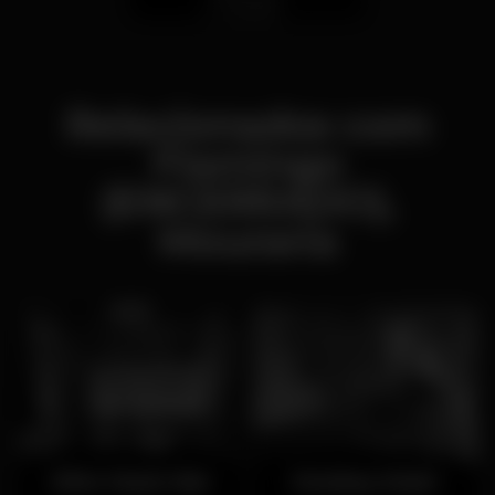
Relacionados com
Flamingo
(ENCERRADO),
Mouraria
After Music Bar
Monkey Mash