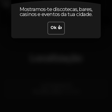
Mostramos-te discotecas, bares,
casinos e eventos da tua cidade.
Ok 👍
1
2
3
4
5
6
7
8
Localização
Lg. Terreirinho 16
Mouraria,
Lisboa
1100-595