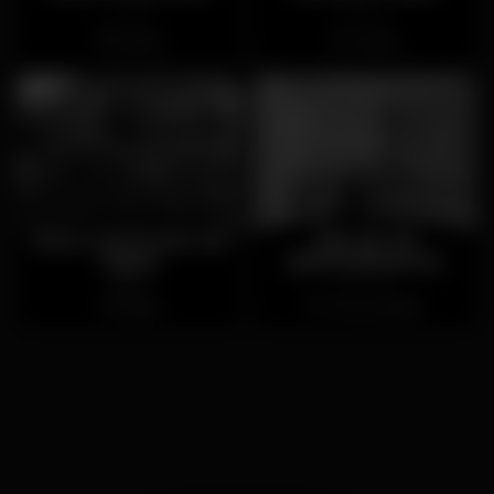
Fechado
Fechado
Lisboa
Lisboa
Novo Horizonte de
Bar do Gil
Algés
(ENCERRADO)
Aberto
Fechado
Algés
Torres Vedras