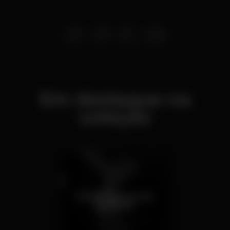
Em destaque na
coleção
Bares com Cerveja
artesanal