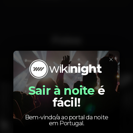
Fotos
×
Interior
Exterior
Sair à noite
é
fácil!
Bem-vindo/a ao portal da noite
em Portugal.