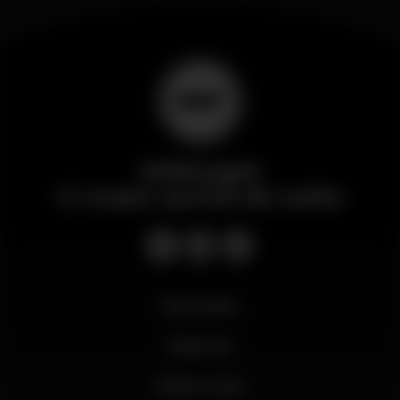
Wikinight
O maior portal da noite
Novidades
Business
Minha conta