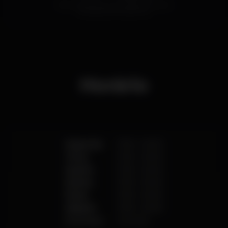
Preço médio do conjunto de cervejas e do conjunto
de bebidas brancas disponíveis.
Horário
Segunda
17:00
-
02:00
Terça
17:00
-
02:00
Quarta
17:00
-
02:00
Quinta
17:00
-
02:00
Sexta
17:00
-
02:00
Sábado
17:00
-
02:00
Domingo
Fechado