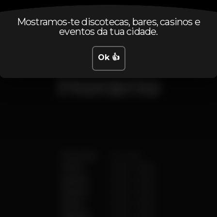
Mostramos-te discotecas, bares, casinos e
eventos da tua cidade.
Ok 👍
Horário
Segunda
Fechado
Terça
23:00
-
06:00
Quarta
23:00
-
06:00
Quinta
23:00
-
06:00
Sexta
23:00
-
06:00
Sábado
23:00
-
06:00