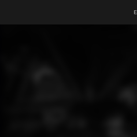
O que procuras?
E