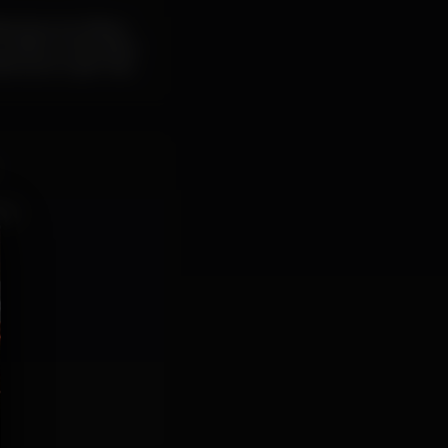
iscoteca em lisboa
 lisbon roller disco
lisboa portugal hoje
aco