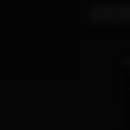
Conectamos pessoa
Discoteca em Lisboa
lisboa discoteca pe