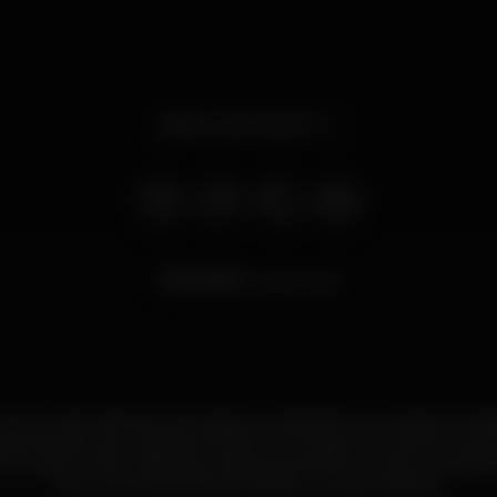
Aberto até às 06:00
55.283
visualizações
Rio, a maior discoteca de Lisboa. Localizados no coração da cida
tas de dança em mais de 2000m2. Os nossos DJs tocam as últim
os o palco onde Lisboetas e visitantes brilham à noite. As melho
aqui, na companhia de antigas e novas amizades.