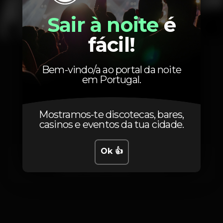
Sair à noite
é
fácil!
1
Bem-vindo/a ao portal da noite
em Portugal.
Localização
Mostramos-te discotecas, bares,
casinos e eventos da tua cidade.
Ok 👍
Av. Tomás Ribeiro 37A
Linda-a-Velha,
Lisboa
2795-227