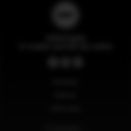
Wikinight
O maior portal da noite
Novidades
Business
Minha conta
Português