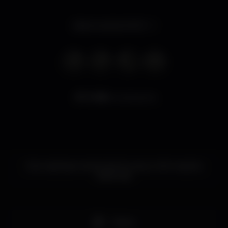
Aberto até às 04:00
11.185
visualizações
Este nightspot ainda não forneceu informações
adicionais.
Shisha