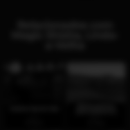
Relacionados com
Magic Shisha, Linda-
a-Velha
B'Entrevinhos
Yankee Sports Bar
(ENCERRADO)
Aberto
Aberto
Estoril
Oeiras