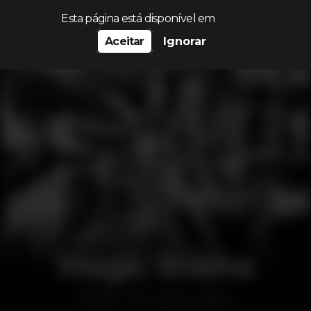
Procurar…
Esta página está disponível em
Aceitar
Ignorar
Magic Shisha
Bar
Linda-a-Velha