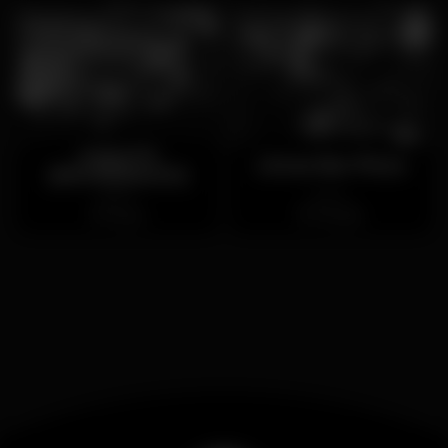
Anjos70
Limas Bar Pizza
(ENCERRADO)
Aberto
Aberto
Anjos
Parede