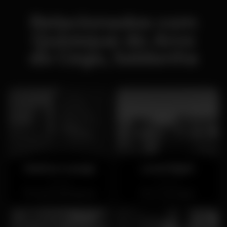
Relacionados com
Quiosque do Arco
do Cego, Saldanha
Marina Lounge
Level Eight
Fechado
Fechado
Parque das Nações
Av. Liberdade