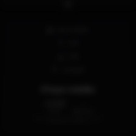
Bar completo
Wi-fi
Café
Cerveja €1
Preço médio
0.50
-
€
Cerveja
Bebida branca
Preço médio do conjunto de cervejas e do conjunto
de bebidas brancas disponíveis.