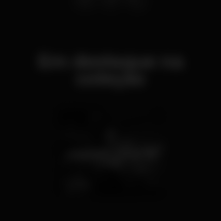
Em destaque na
coleção
Onde beber cerveja até
1 euro