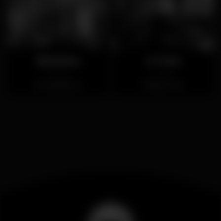
Beladona
A Trave
Fechado
Fechado
Alcabideche
Bairro Alto