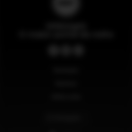
Wikinight
O maior portal da noite
Novidades
Business
Minha conta
Português