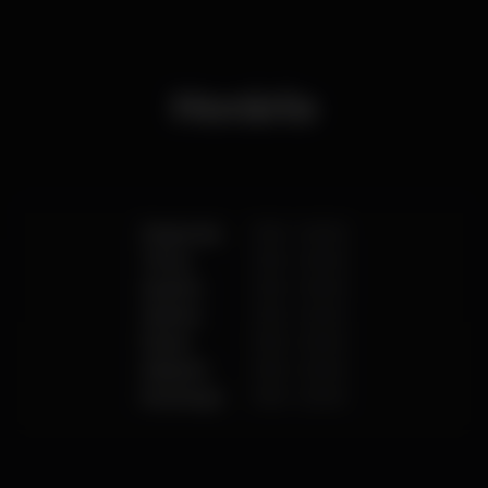
Horário
Segunda
11:00
-
00:00
Terça
11:00
-
00:00
Quarta
11:00
-
00:00
Quinta
11:00
-
02:00
Sexta
11:00
-
02:00
Sábado
11:00
-
02:00
Domingo
11:00
-
02:00