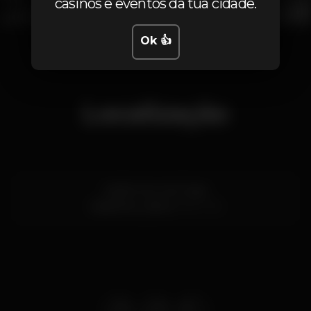
casinos e eventos da tua cidade.
1
Ok 👍
Localização
Jardim Arco do Cego
Saldanha,
Lisboa
1000-135