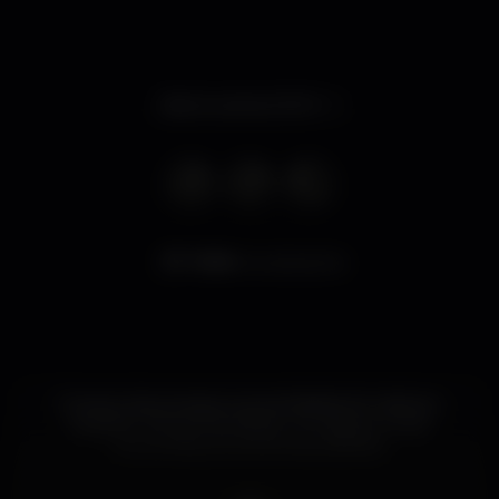
Aberto até às 02:00
7.804
visualizações
O preço da cerveja e a proximidade do Instituto
Superior Técnico faz deste um espaço muito
concorrido por jovens estudantes.