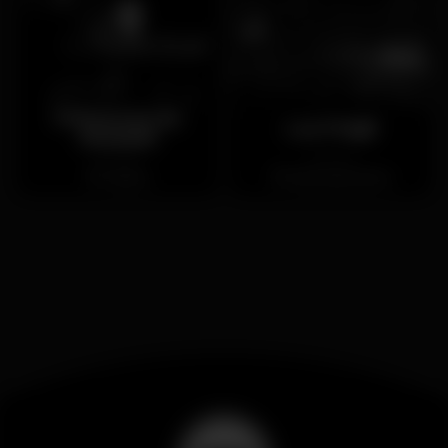
Primorosa de
Lux Frágil
Alvalade
Fechado
Fechado
Lisboa
Santa Apolónia