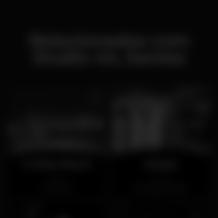
Relacionados com
Studio 44, Santos
K Urban Beach
Europa
Aberto
Aberto
Santos
Cais do Sodré