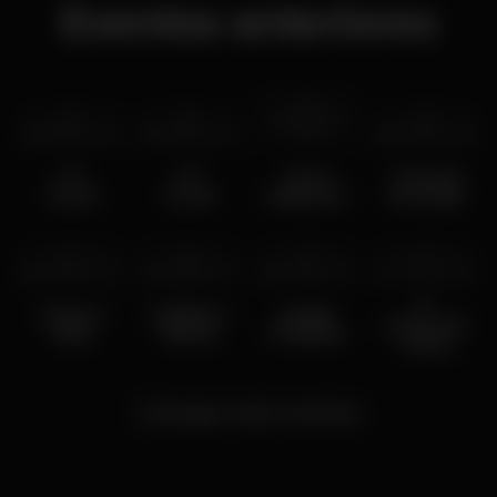
Eventos anteriores
dom 31 out
sáb 26 fev
2022
sex 25 fev
2022
2021
seg 24 fev
2020
F***
F***
Festa
Carnaval
COVID
COVID
Halloween
do Studio
qui 20 fev
2020
qua 18 set
2019
sáb 14 set
2019
qui 7 mar
2019
6º
Cheer in
DOBRA O
Jardins
Aniversário
Style
BALDE
Proibidos
• Studio
44
Carregar mais eventos