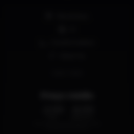
e sidra, além da cerveja.
Pista de dança
DJ
Zona de fumadores
Espaço Gay
studio
santos
Preço médio
2.00
6.00
€
€
Cerveja
Bebida branca
Preço médio do conjunto de cervejas e do conjunto
de bebidas brancas disponíveis.