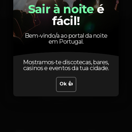
Sair à noite
é
fácil!
1
2
3
4
5
Bem-vindo/a ao portal da noite
em Portugal.
Localização
Mostramos-te discotecas, bares,
casinos e eventos da tua cidade.
Ok 👍
Avenida D. Carlos I 44
Santos,
Lisboa
1200-650