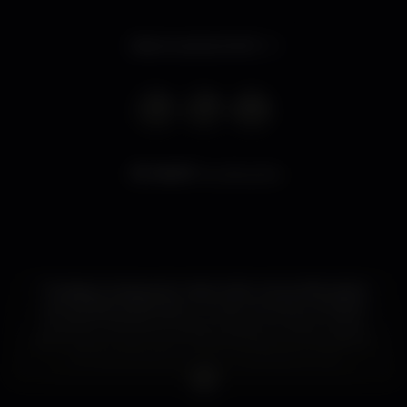
Aberto até às 04:00
18.137
visualizações
O espaço é pequeno mas muito concorrido pelos
universitários lisboetas. O nome recorda o lendário
Studio 54 de Nova Iorque mas, em vez de música
disco, aqui ouvem-se os últimos êxitos comerciais do
mundo da dança e pop. O ambiente é de
descontração e serve, sobretudo, para convívio
entre amigos no bar, onde se serve vodka, gin, vinho