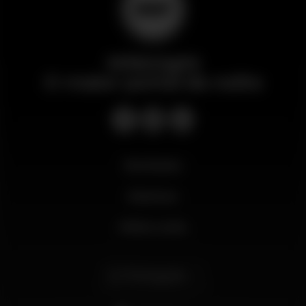
Wikinight
O maior portal da noite
Novidades
Business
Minha conta
Português