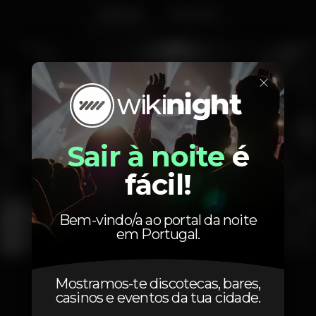
Interior
Exterior
×
Sair à noite
é
fácil!
Bem-vindo/a ao portal da noite
em Portugal.
1
Mostramos-te discotecas, bares,
casinos e eventos da tua cidade.