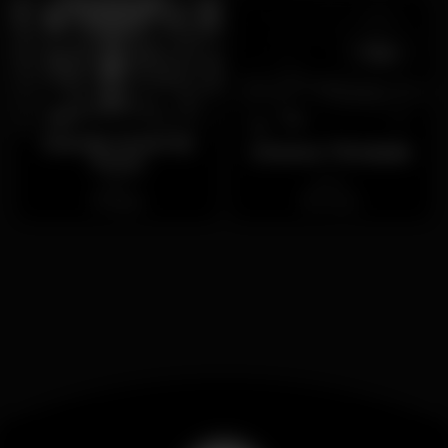
Grande Hotel do
Cinema Trindade
Porto
Aberto
Aberto
Baixa
Porto