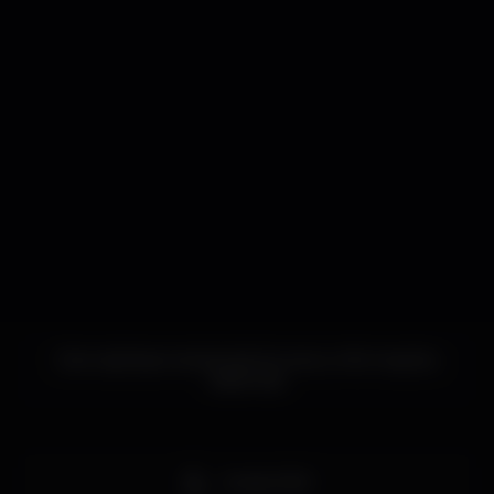
Este nightspot ainda não forneceu informações
adicionais.
Acesso fácil