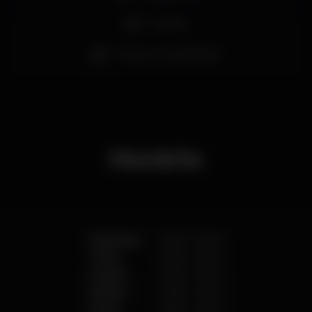
Família
Museus / exposições
Horário
Segunda
09:00
-
18:00
Terça
09:00
-
18:00
Quarta
09:00
-
18:00
Quinta
09:00
-
18:00
Sexta
09:00
-
18:00