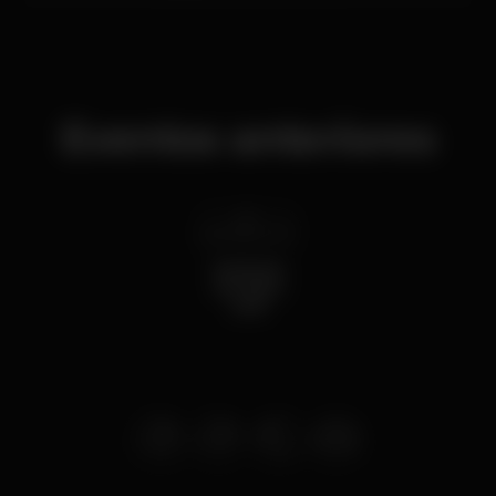
Eventos anteriores
qui 21 fev
2019
Essência
do Vinho
2019