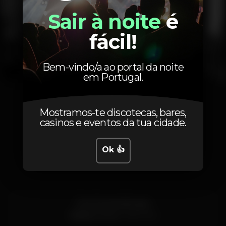
Sair à noite
é
fácil!
Bem-vindo/a ao portal da noite
em Portugal.
1
2
3
4
5
6
7
8
9
10
11
12
13
Mostramos-te discotecas, bares,
casinos e eventos da tua cidade.
Localização
Ok 👍
Rua Ferreira Borges
Ribeira,
Porto
4050-253