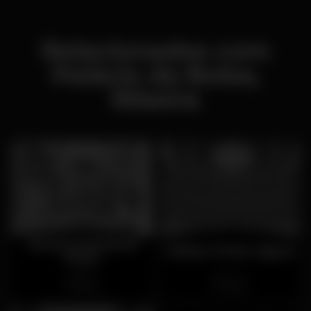
Relacionados com
Palácio da Bolsa,
Ribeira
InterContinental
Coliseu Porto Ageas
Porto
Aberto
Fechado
Baixa
Baixa