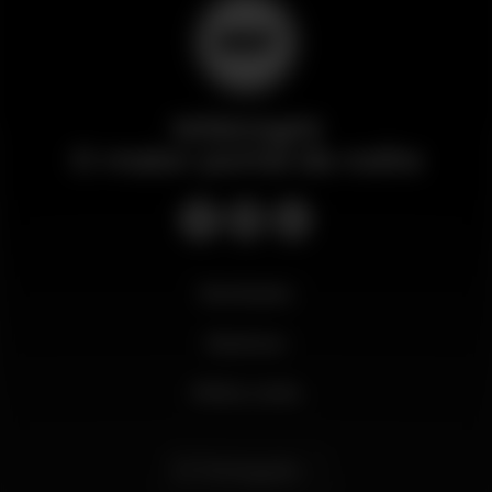
Wikinight
O maior portal da noite
Novidades
Business
Minha conta
Português