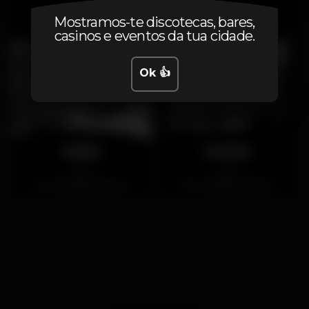
Aberto
Aberto
Mostramos-te discotecas, bares,
Costa de Caparica
Costa de Caparica
casinos e eventos da tua cidade.
Ok 👍
Kailua
Sunrise
Aberto
Aberto
Costa de Caparica
Costa de Caparica