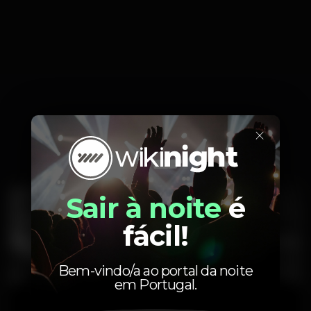
×
Sair à noite
é
fácil!
Bem-vindo/a ao portal da noite
em Portugal.
Casa da Praia
Espaço 20