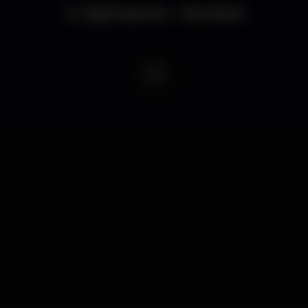
4 nightspots
•
Setúbal