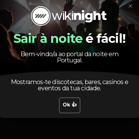
 pelo rock alternativo, pelos ritmos africanos, pelo samba, pelo
×
ites, música de dança por vários DJs. Sem deixar de fora, claro, o
pequenos.
Sair à noite
é fácil!
Bem-vindo/a ao portal da noite em
Horário
Portugal.
Mostramos-te discotecas, bares, casinos e
eventos da tua cidade.
Ok 👍
Quinta, 15/08, 2019
15:00 - 20:00