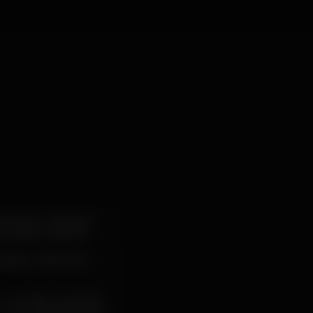
xar de ser o Parque
à música Lusófona.
 agosto mais de 30
 Chiado, a Costa da