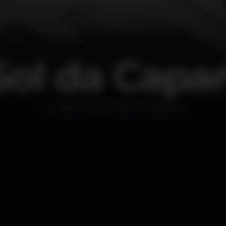
Sol da Capar
Festival
Costa de Caparica