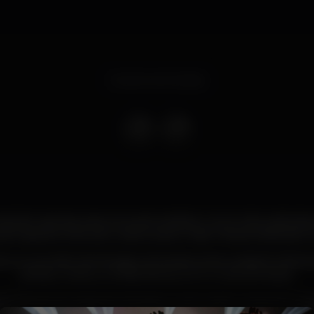
Evento terminado
está de regresso para a sua sexta edição, e como não podia dei
a Caparica volta a ser o palco para o maior Festival dedicado 
ca, no concelho de Almada, vai receber entre os dias 15 e 18 de
artistas, música, comédia, dança, surf e muita animação.
da Câmara Municipal de Almada e a promoção a cargo do Grupo