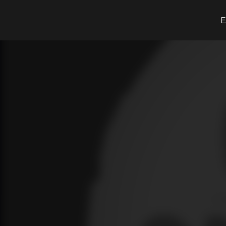
O que procuras?
E