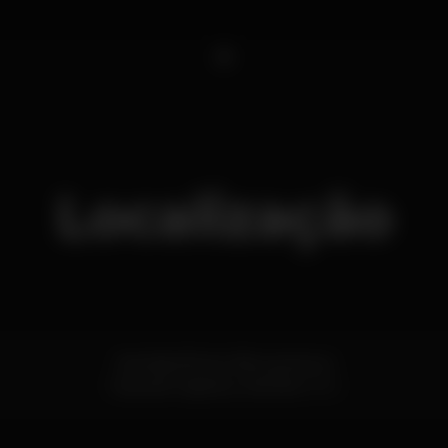
1
Localização
Avenida Afonso Albuquerque
Costa de Caparica,
Setúbal
2825