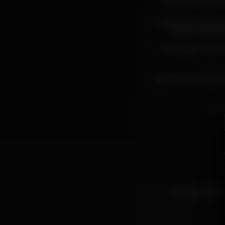
? Uma MEGA PROD
♫ Desta vez vamos 
desde a Kizomb
✨ Um espaço FANTÁS
❥ Vamos SORTEAR 
? ?
★ Dress Code: