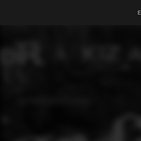
O que procuras?
E