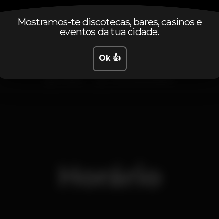
☎ Envia um SMS a confirmar presença ☎
☎ Guest: ☎ 968 668 192 ☎ 911 159 403 ☎ 935 175 439 ☎
Mostramos-te discotecas, bares, casinos e
eventos da tua cidade.
Acesso fácil
Aniversários
Estacionamento
Ok 👍
Party
Eventos privados
Horário