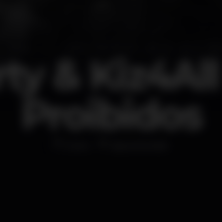
ty & Kiz4All
Proibidos
Outro
SpaceGarden