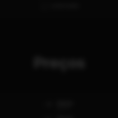
Dj JOSÉ TAVARES
Preços
8
Entrada
até à 1h