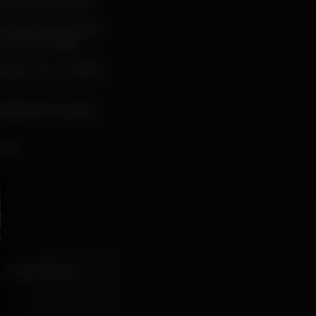
io SHINE EVENTS.
mais diversos SONS,
o muito mais!!!
 grande zona LOUNGE
(Mais informações
O!!!
 desportivo) ★