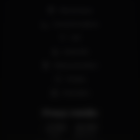
Pista de dança
Zona de fumadores
Wi-fi
Acesso fácil
Máquina de tabaco
Privados
Aniversários
Preço médio
2.50
6.00
€
€
Cerveja
Bebida branca