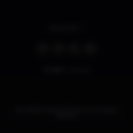
Abre às 23:59
5.584
visualizações
Este nightspot ainda não forneceu informações
adicionais.