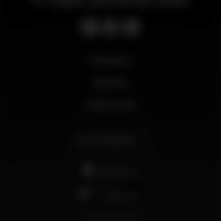
O maior portal da noite
Novidades
Business
Minha conta
Português
support@wikinight.eu