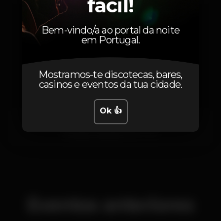
fácil!
Bem-vindo/a ao portal da noite
em Portugal.
Localização
Mostramos-te discotecas, bares,
casinos e eventos da tua cidade.
Ok 👍
Rua Almirante Cândido dos Reis 56
Montijo,
Setúbal
2870-150
Eventos anteriores