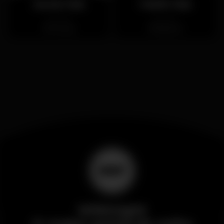
Sands Club
Fabrik Club
Fechado
Fechado
Amora
Barreiro
Wikinight