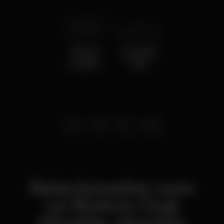
sáb 20 mai
2023
sex 19 mai
2023
KELLITA
MC QUEO
SOARES
& DEEJAY
& DEEJAY
KISS
KISS
Relacionados com
Lá Riviere Club
Montijo, Montijo