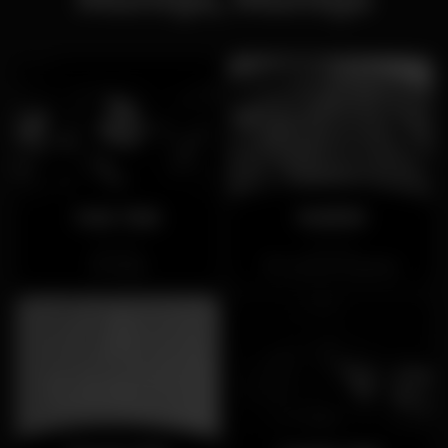
Kais Club
Waikiki
Fechado
Fechado
Moita
Costa de Caparica