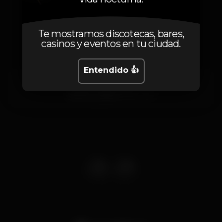
Localización
Te mostramos discotecas, bares,
casinos y eventos en tu ciudad.
Entendido 👍
Av. de Brasília
Santos,
Lisboa
1200-109