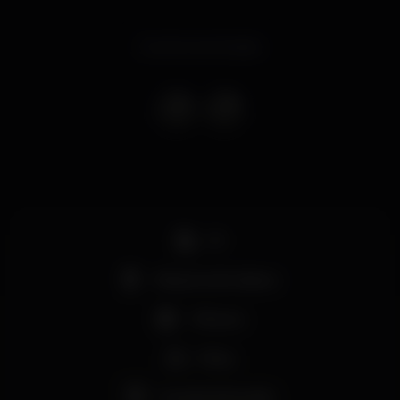
Evento terminado
DJ
Máquina de tabaco
+18 anos
Party
Grande dimensão