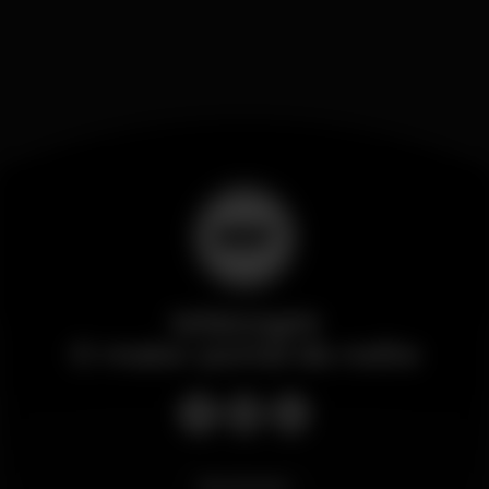
Wikinight
O maior portal da noite
Novidades