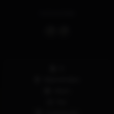
Evento terminado
DJ
Máquina de tabaco
+18 anos
Party
Grande dimensão