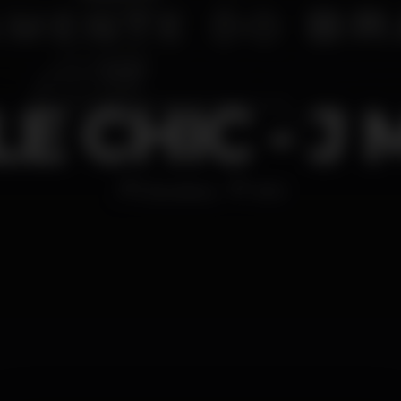
LE CHIC - J 
Discoteca
1AM