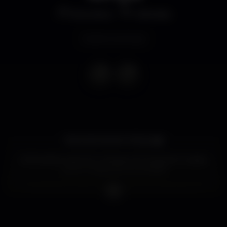
Discoteca
Odivelas
Evento concluso
PAGODE NUMA TERÇA 😱
OPEN BAR A NOITE TODAAA CÊ TÁ DOIDO..(válido
quem chega até as 23h)🥵🥵
GALERA essa não pode perder por nada não ..😙
Vai rolar muito samba e pagode com
@pagodedamarioficial com aquela voz da hora e de