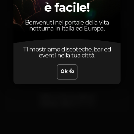
è facile!
Martedì, 09/04, 2024
21:00 - 03:00
Benvenuti nel portale della vita
notturna in Italia ed Europa.
Ti mostriamo discoteche, bar ed
eventi nella tua città.
Posizione
Ok 👍
Edifico Multiusos odiveLas
Odivelas,
Lisboa
2675-393