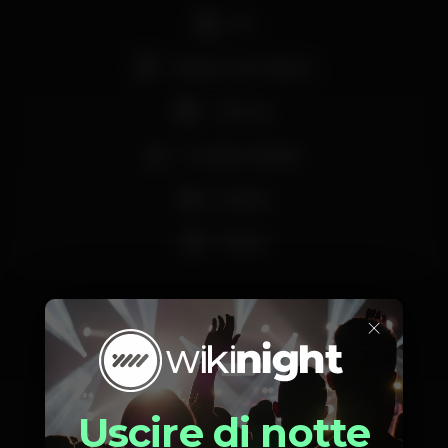
DJ
Máquina de tabaco
+18 anos
Comida / bebida
Família
Shisha
×
Orario
Uscire di notte