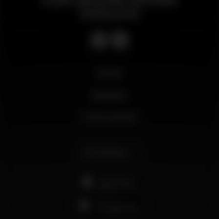
notturno
Novità
Business
Il mio account
Italiano