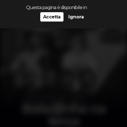
Cerca...
Questa pagina è disponibile in
Accetta
Ignora
Baladjinha na
terça