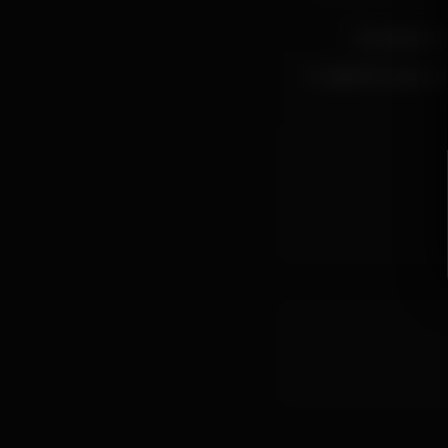
Na cabine de
E o @mithuzael_ofic