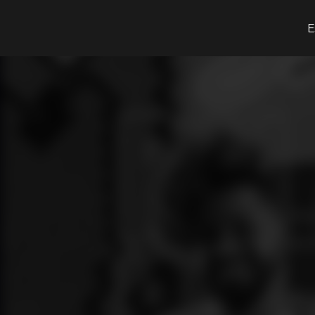
O que procuras?
E