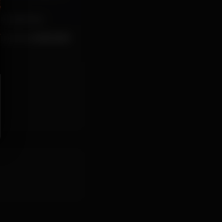
ha da hora ..
toda a hora 😂😂😂😂