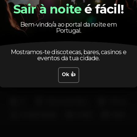
@_bompagode a dar forte no bombo e no cavaquinho ..😂
Sair à noite
é fácil!
 som vai ter a dar no grave o famoso @elgringodj com as modin
ial como sempre não faz nada de jeito né e por isso ele vem 
Bem-vindo/a ao portal da noite em
😂brincadeirinha 😘
Portugal.
Só quem já foi é que sabe .😜
Mostramos-te discotecas, bares, casinos e
Free até as 22h na guest OFICIAL NA BIO
eventos da tua cidade.
Sem guest e depois das 22h
Mulheres 3€
Ok 👍
Homens 5€
DJ
Máquina de tabaco
+18 anos
Comida / bebida
Família
Shisha