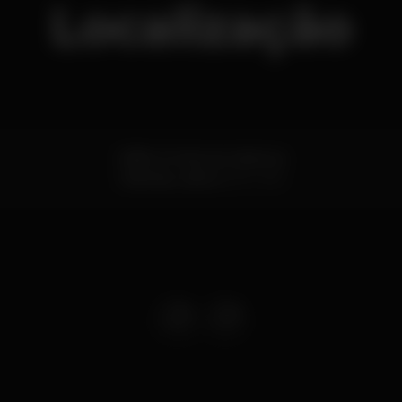
Localização
Edifico Multiusos odiveLas
Odivelas,
Lisboa
2675-393