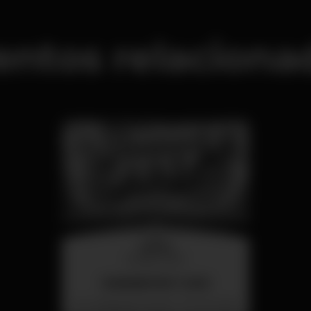
entos relaciona
quarta
26 ago 23:00
SUMMER FEST 2026
Localização Secreta - Por anunciar