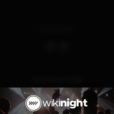
Evento terminado
PAGODE NUMA TERÇA 😱
 A NOITE TODAAA CÊ TÁ DOIDO..(válido quem chega até as
×
GALERA essa não pode perder por nada não ..😙
samba e pagode com @pagodedamarioficial com aquela voz da 