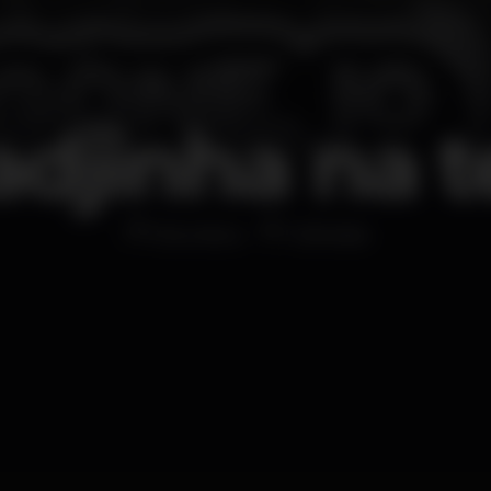
adjinha na t
Discoteca
Odivelas