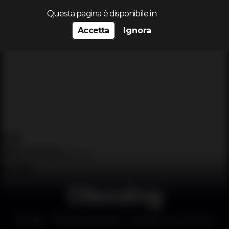
Cerca...
Questa pagina è disponibile in
Accetta
Ignora
Discoing
Bar
BananaCafé - Miradouro do Torel