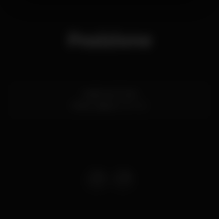
Posizione
Jardim do Torel
Pena,
Lisboa
1150-321