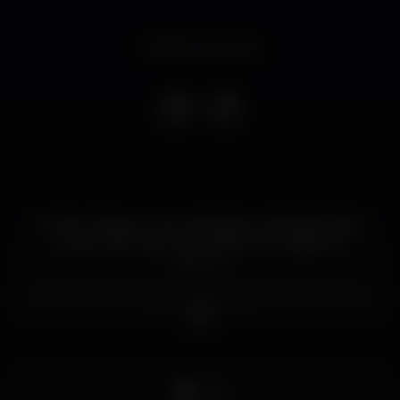
Evento concluso
O calor chegou e com a brisa de um final de tarde
quente de verão, veio também a 1.º sessão do
discoing.
Dia 29, das 18h às 22h, tu e a cidade das sete colinas
dançam no Torel.
DJ