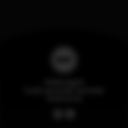
Wikinight
Il più grande portale
notturno