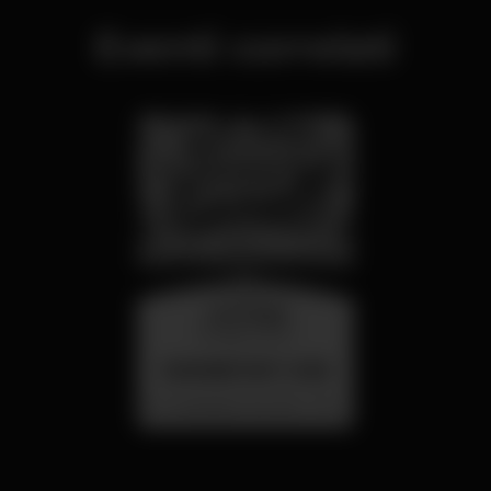
Eventi correlati
mercoledì
26 ago 23:00
SUMMER FEST 2026
Localização Secreta - Por anunciar