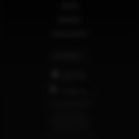
Novità
Business
Il mio account
Italiano
support@wikinight.eu
Termini e Condizioni
Informativa sulla Privacy
Informativa sui Cookie
© 2026 Wikinight. Tutti i diritti riservati