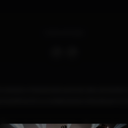
Evento terminado
 a brisa de um final de tarde quente de verão, veio também a 1.
 29, das 18h às 22h, tu e a cidade das sete colinas dançam no To
DJ
Zona de fumadores
Vista privilegiada