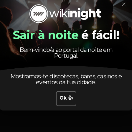
×
Sair à noite
é fácil!
Horário
Bem-vindo/a ao portal da noite em
Portugal.
Mostramos-te discotecas, bares, casinos e
eventos da tua cidade.
Ok 👍
Sábado, 29/06, 2019
18:00 - 22:00