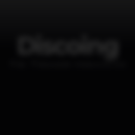
Discoing
Bar
BananaCafé - Miradouro do Torel