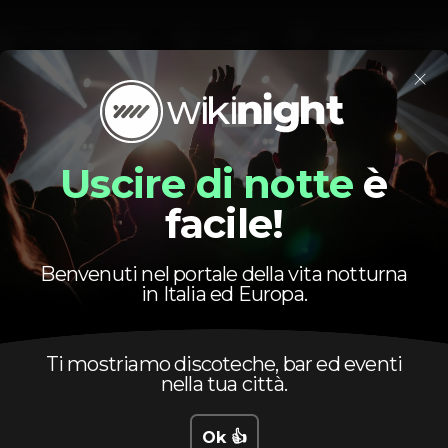
Comida / bebida
Família
Grande dimensã
×
Zona VIP
Enniomorricone
Uscire di notte
è
facile!
Benvenuti nel portale della vita notturna
in Italia ed Europa.
Orario
Ti mostriamo discoteche, bar ed eventi
nella tua città.
Ok 👍