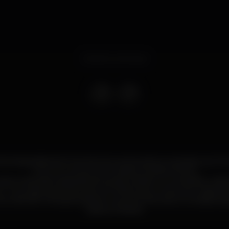
Evento concluso
de despedida de Ennio Morricone dos palcos vai passar por Por
com um concerto em Lisboa na Altice Arena.
erá conduzido pessoalmente pelo maestro e compositor, está i
r”, tournée que teve início em 2016 e que conta com mais de
cerca de 650 mil espectadores. Dulce Pontes será convidada es
Lisboa e Madrid.