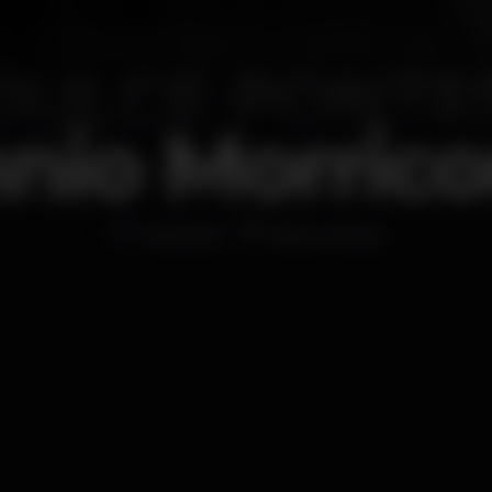
nio Morric
Concerto
Altice Arena