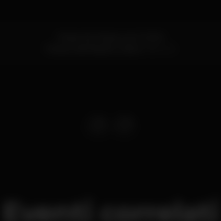
Rossio dos Olivais, Lote 2.13.01A
Parque das Nações,
Lisboa
1990-231
Eventi correlati