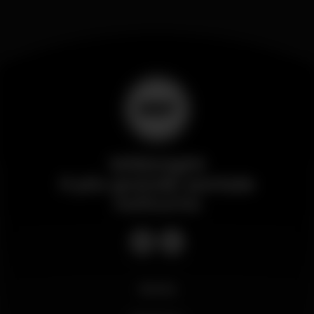
Wikinight
Il più grande portale
notturno
Novità