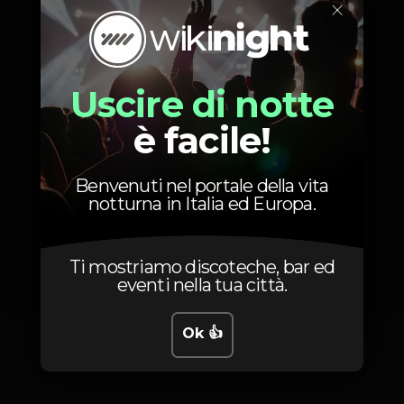
×
Uscire di notte
è facile!
Benvenuti nel portale della vita
notturna in Italia ed Europa.
Ti mostriamo discoteche, bar ed
eventi nella tua città.
1
Ok 👍