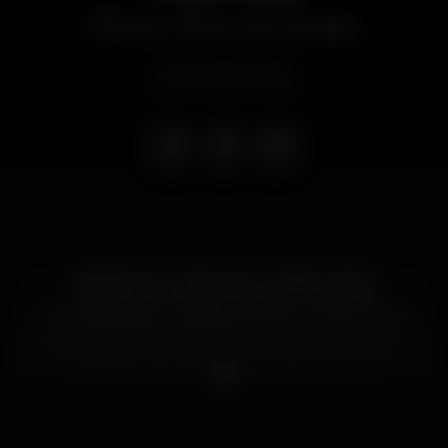
Altro
Esc. Sec. Camões
Evento concluso
Alebrije tem o prazer de convidá-lo para a
celebração do Dia dos Mortos no local ideal:
Secundária Liceu Camões. Estamos a contar com a
presença de Dança folclórica, música ao vivo, altar
de Mortos, história narrativa e um delicioso menu
mexicano confeccionado por cozinheiros
mexicanos, assim como um bar com uma variedade
de bebidas e refrigerantes.