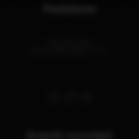
Posizione
Praça José Fontana
Esc. Sec. Camões,
Lisboa
1050-192
Eventi correlati