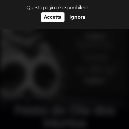
Cerca...
Questa pagina è disponibile in
Accetta
Ignora
Festa do Dia dos
Mortos