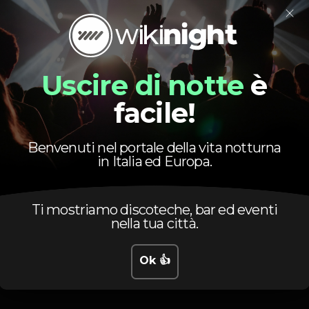
×
De Verão
Zona VIP
Uscire di notte
è
facile!
Benvenuti nel portale della vita notturna
Orario
in Italia ed Europa.
Ti mostriamo discoteche, bar ed eventi
nella tua città.
Ok 👍
Domenica, 29/10, 2023
20:00 - 06:00