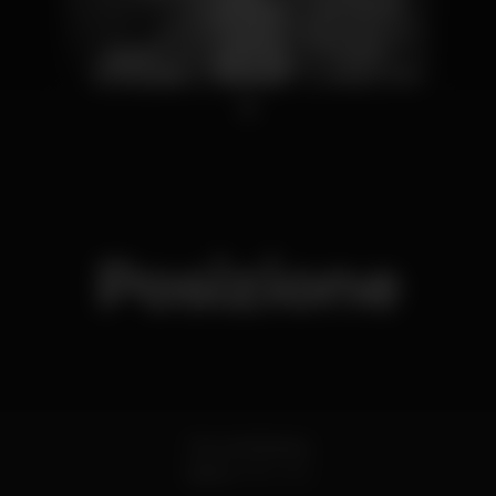
1
Posizione
Doca Alcântara
Lisboa
1350-353