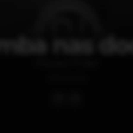
mba nas do
Discoteca
Lisboa
Evento concluso