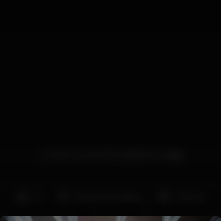
O POINT DO ENTRETENIMENTO 🍻💃🏽
DJ
Máquina de tabaco
+18 anos
Comida / bebida
Party
Grande dimensão