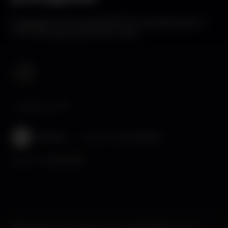
A plataforma Portal 100% DJ vai distinguir o
TOP 30 e precisa do teu voto
Tendenza
Wikinight
Pubblicato il
14-10-2019 15:44
Aggiornato il
06-08-2026