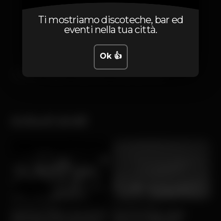
Ti mostriamo discoteche, bar ed
eventi nella tua città.
Ok 👍
100%dj
deejay
top30 djs
musica eletronica
Articoli simili
Gio, 21/05 • Musica
Ven, 13/03 • Musica
Agenda 2026: Concertos
Yard Festival 2026 -