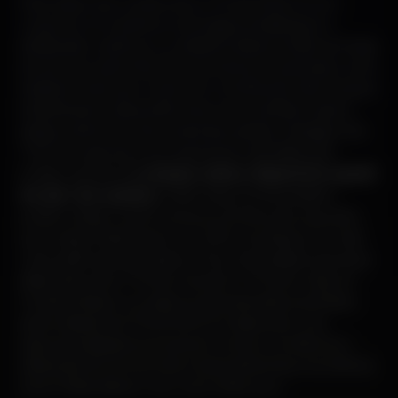
Pelo oitavo ano consecutivo o Portal 100% DJ, em
conjunto com todos os noctívagos, irá distinguir a
dedicação, o esforço e o trabalho desenvolvido ao longo
do ano, por parte dos DJs e produtores nacionais, numa
iniciativa única que muito tem contribuído não só para a
indústria da música eletrónica como também para o
desenvolvimento da carreira dos artistas. A listagem do
TOP 30 é apenas e exclusivamente decidida pelo
público através da
votação online, disponível a partir
do dia 1 de outubro
, onde todos os interessados
podem eleger quatro dos seus DJs favoritos, aqueles
que mais se destacaram em 2019. Os artistas com mais
votos serão apresentados a 1 Dez. Esta edição terá duas
distinções extra: “Prémio Carreira” e “Prémio Talento”.
Os dois artistas ou projetos nacionais serão escolhidos
pela redação do Portal 100% DJ, depois de uma
rigorosa avaliação que terá em conta o contributo e
desempenho em prol da música eletrónica nos últimos
anos. Podes deixar o teu voto online
aqui