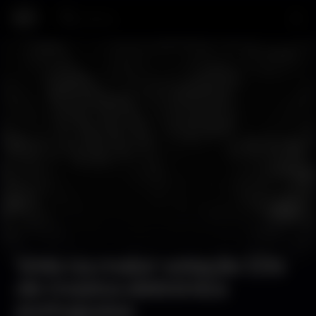
Cerca...
Musica
Vota na maior votação DJs
de música eletrónica
portuguesa