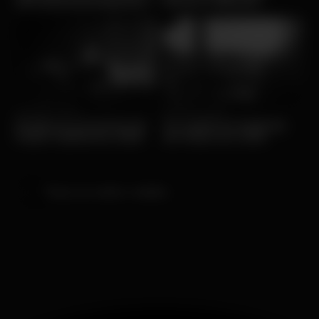
de música portuguesa,
Preços e bilhetes
em Portugal
Ven, 16/01 • Musica
Gio, 15/01 • Musica
Próximos concertos do
Os melhores festivais
Padre Guilherme 2026
de Verão em 2026
Torna al centro notizie