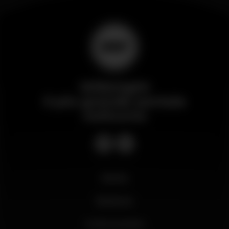
Wikinight
Il più grande portale
notturno
Novità
Business
Il mio account